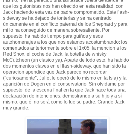
mismo, me ha parecido una fantástica vuelta de tuerca la
que los guionistas nos han ofrecido en esta realidad, con
Jack haciendo esta vez de padre comprometido. Este flash-
sideway se ha dejado de tonterías y se ha centrado
únicamente en el conflicto paternal de los Shephard y para
mí lo ha conseguido de manera sobresaliente. Por
supuesto, ha habido tiempo para guiños y esos
autohomenajes a los que nos estamos acostumbrando: los
comentados anteriormente sobre el 1x05, la mención a los
Red Shox, el coche de Jack, la botella de whisky
McCutcheon (un clásico ya). Aparte de todo esto, ha habido
dos momentos claves en el flash-sideway, que han sido la
operación apéndice que Jack parece no recordar
("curiosamente", Juliet le operó de lo mismo en la Isla) y la
aparición de Dogen en el conservatorio. Sin olvidame por
supuesto, de la escena final en la que Jack hace toda una
declaración de intenciones, demostrando a su hijo y a sí
mismo, que él no será como lo fue su padre. Grande Jack,
muy grande.