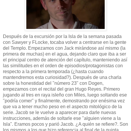
Después de la excursión por la Isla de la semana pasada
con Sawyer y FLocke, tocaba volver a centrarse en la gente
del Templo. Empezamos con Jack mirándose así mismo (la
primera de muchas) en el agua, dejando claro que iba a ser
el principal centro de atención del capítulo, manteniendo así
las similitudes en el orden de episodios/protagonistas con
respecto a la primera temporada (¿hasta cuando
mantendremos esta curiosidad?). Después de una charla
sobre la honestidad del "número 23" con Dogen,
empezamos con el recital del gran Hugo Reyes. Primero
jugando al tres en raya isleño con Miles, luego soltando ese
"podría comer" y finalmente, demostrando por enésima vez
que va a tener mucho peso en el aspecto mitológico de la
serie. Jacob se le vuelve a aparecer para darle nuevas
instrucciones, además de soltarle ese "alguien viene a la
Isla". Eramos pocos y parió Jacob. ¿A quién se refiere?. Son
los mismos a los que hizo referencia al final de la quinta