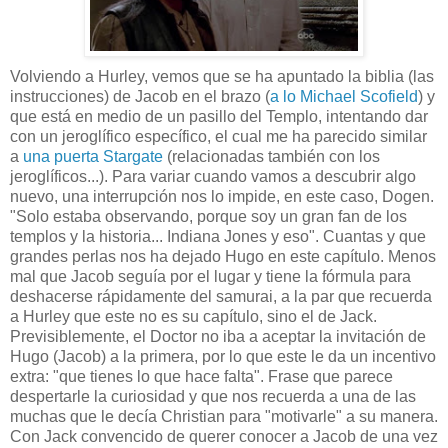
Volviendo a Hurley, vemos que se ha apuntado la biblia (las
instrucciones) de Jacob en el brazo (
a lo Michael Scofield
) y
que está en medio de un pasillo del Templo, intentando dar
con un jeroglífico específico, el cual me ha parecido similar
a
una puerta Stargate
(relacionadas también con los
jeroglíficos...). Para variar cuando vamos a descubrir algo
nuevo, una interrupción nos lo impide, en este caso, Dogen.
"Solo estaba observando, porque soy un gran fan de los
templos y la historia... Indiana Jones y eso". Cuantas y que
grandes perlas nos ha dejado Hugo en este capítulo. Menos
mal que Jacob seguía por el lugar y tiene la fórmula para
deshacerse rápidamente del samurai, a la par que recuerda
a Hurley que este no es su capítulo, sino el de Jack.
Previsiblemente, el Doctor no iba a aceptar la invitación de
Hugo (Jacob) a la primera, por lo que este le da un incentivo
extra: "que tienes lo que hace falta". Frase que parece
despertarle la curiosidad y que nos recuerda a una de las
muchas que le decía Christian para "motivarle" a su manera.
Con Jack convencido de querer conocer a Jacob de una vez