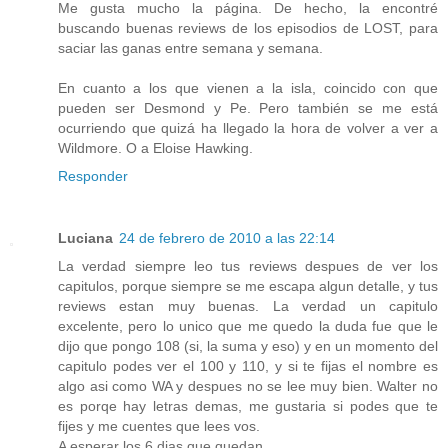
Me gusta mucho la página. De hecho, la encontré
buscando buenas reviews de los episodios de LOST, para
saciar las ganas entre semana y semana.
En cuanto a los que vienen a la isla, coincido con que
pueden ser Desmond y Pe. Pero también se me está
ocurriendo que quizá ha llegado la hora de volver a ver a
Wildmore. O a Eloise Hawking.
Responder
Luciana
24 de febrero de 2010 a las 22:14
La verdad siempre leo tus reviews despues de ver los
capitulos, porque siempre se me escapa algun detalle, y tus
reviews estan muy buenas. La verdad un capitulo
excelente, pero lo unico que me quedo la duda fue que le
dijo que pongo 108 (si, la suma y eso) y en un momento del
capitulo podes ver el 100 y 110, y si te fijas el nombre es
algo asi como WA y despues no se lee muy bien. Walter no
es porqe hay letras demas, me gustaria si podes que te
fijes y me cuentes que lees vos.
A esperar los 6 dias que quedan..