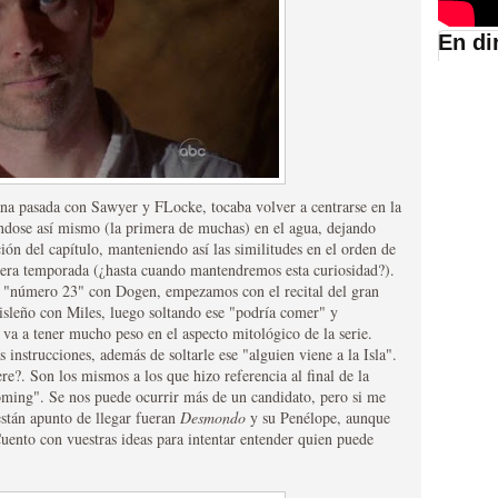
En di
suario de HBO España
ana pasada con Sawyer y FLocke, tocaba volver a centrarse en la
dose así mismo (la primera de muchas) en el agua, dejando
ción del capítulo, manteniendo así las similitudes en el orden de
imera temporada (¿hasta cuando mantendremos esta curiosidad?).
l "número 23" con Dogen, empezamos con el recital del gran
isleño con Miles, luego soltando ese "podría comer" y
va a tener mucho peso en el aspecto mitológico de la serie.
abar siendo una de las
 instrucciones, además de soltarle ese "alguien viene a la Isla".
e?. Son los mismos a los que hizo referencia al final de la
istoria
ming". Se nos puede ocurrir más de un candidato, pero si me
están apunto de llegar fueran
Desmondo
y su Penélope, aunque
 Cuento con vuestras ideas para intentar entender quien puede