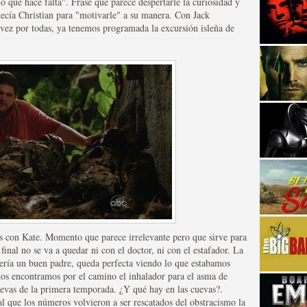
lo que hace falta". Frase que parece despertarle la curiosidad y
decía Christian para "motivarle" a su manera. Con Jack
vez por todas, ya tenemos programada la excursión isleña de
strellas de cine y
 con Kate. Momento que parece irrelevante pero que sirve para
 final no se va a quedar ni con el doctor, ni con el estafador. La
 sería un buen padre, queda perfecta viendo lo que estabamos
 nos encontramos por el camino el inhalador para el asma de
adas están en peligro de
uevas de la primera temporada. ¿Y qué hay en las cuevas?.
l que los números volvieron a ser rescatados del obstracismo la