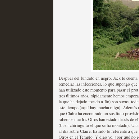
Fin de ciclo para las ser
MOLTISANTI
Recomendación de la semana
Después del fundido en negro, Jack le cuenta 
remediar las infecciones, lo que supongo que 
han utilizado este momento para pasar el prot
tres últimos años, rápidamente hemos empezad
la que ha dejado tocado a Jin) son suyas, toda
Taboo es otra miniserie 
este tiempo (aquí hay mucha miga). Además d
que Claire ha encontrado un sustituto provisi
miniserie
sabemos que los Otros han estado detrás de e
(buen chiringuito el que se ha montado). Una 
MOLTISANTI
al día sobre Claire, ha sido lo referente a qu
Recomendación de la semana
Otros en el Templo. Y digo yo, ¿por qué no r