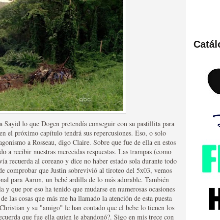
Catá
ies de viajes en el tiempo
a Sayid lo que Dogen pretendía conseguir con su pastillita para
en el próximo capítulo tendrá sus repercusiones. Eso, o solo
agonismo a Rosseau, digo Claire. Sobre que fue de ella en estos
o a recibir nuestras merecidas respuestas. Las trampas (como
vía recuerda al coreano y dice no haber estado sola durante todo
británica que no es
e comprobar que Justin sobrevivió al tiroteo del 5x03, vemos
onal para Aaron, un bebé ardilla de lo más adorable. También
lla y que por eso ha tenido que mudarse en numerosas ocasiones
de las cosas que más me ha llamado la atención de esta puesta
e Christian y su "amigo" le han contado que el bebe lo tienen los
ecuerda que fue ella quien le abandonó?. Sigo en mis trece con