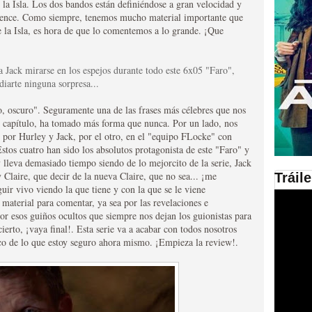
 la Isla. Los dos bandos están definiéndose a gran velocidad y
mience. Como siempre, tenemos mucho material importante que
en las plataformas SVOD
 de la Isla, es hora de que lo comentemos a lo grande. ¡Que
ad
 Jack mirarse en los espejos durante todo este 6x05 "Faro",
diarte ninguna sorpresa...
o, oscuro". Seguramente una de las frases más célebres que nos
e capítulo, ha tomado más forma que nunca. Por un lado, nos
por Hurley y Jack, por el otro, en el "equipo FLocke" con
tos cuatro han sido los absolutos protagonista de este "Faro" y
lleva demasiado tiempo siendo de lo mejorcito de la serie, Jack
 Claire, que decir de la nueva Claire, que no sea... ¡me
Tráil
guir vivo viendo la que tiene y con la que se le viene
ries al año se superará
terial para comentar, ya sea por las revelaciones e
r esos guiños ocultos que siempre nos dejan los guionistas para
erto, ¡vaya final!. Esta serie va a acabar con todos nosotros
oco de lo que estoy seguro ahora mismo. ¡Empieza la review!.