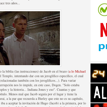
ace tres años...
tos de Amazon
la biblia (las instrucciones) de Jacob en el brazo (
a lo Michael
l Templo, intentando dar con un jeroglífico específico, el cual
relacionadas también con los jeroglíficos...). Para variar
errupción nos lo impide, en este caso, Dogen. "Solo estaba
plos y la historia... Indiana Jones y eso". Cuantas y que
 Personajes de Series de
ítulo. Menos mal que Jacob seguía por el lugar y tiene la
ai, a la par que recuerda a Hurley que este no es su capítulo,
 iba a aceptar la invitación de Hugo (Jacob) a la primera, por lo