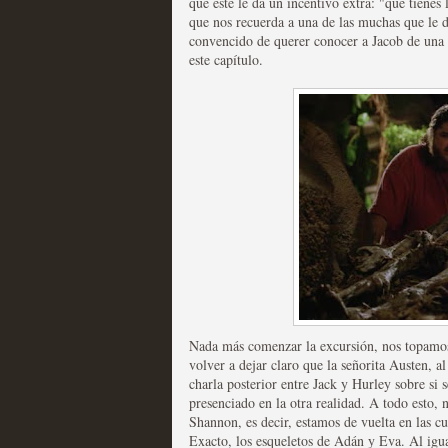
que este le da un incentivo extra: "que tienes 
Recomendación de la semana
que nos recuerda a una de las muchas que le 
convencido de querer conocer a Jacob de una 
este capítulo.
Las productoras de las e
televisión
MOLTISANTI
Recomendación de la semana
Nada más comenzar la excursión, nos topamos
volver a dejar claro que la señorita Austen, al
charla posterior entre Jack y Hurley sobre si
presenciado en la otra realidad. A todo esto,
Las series de 10 tempor
Shannon, es decir, estamos de vuelta en las c
Exacto, los esqueletos de Adán y Eva. Al igua