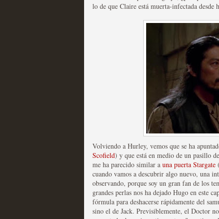
lo de que Claire está muerta-infectada desde h
Las temporadas de pilo
MOLTISANTI
Recomendación de la semana
Volviendo a Hurley, vemos que se ha apuntado 
Scofield
) y que está en medio de un pasillo de
me ha parecido similar a
una puerta Stargate
(
cuando vamos a descubrir algo nuevo, una int
observando, porque soy un gran fan de los tem
Galería con los Mejores
grandes perlas nos ha dejado Hugo en este cap
Televisión
fórmula para deshacerse rápidamente del samur
sino el de Jack. Previsiblemente, el Doctor no
MOLTISANTI