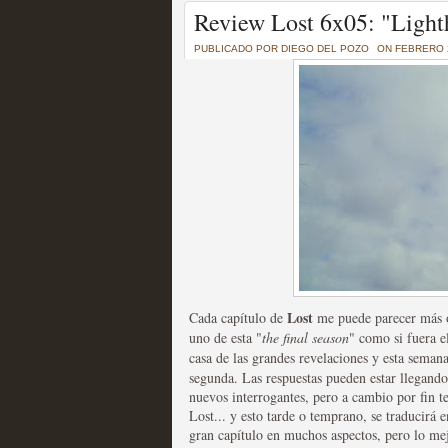
Un recorrido por todas
Review Lost 6x05: "Light
of Thrones a través de s
PUBLICADO POR
DIEGO DEL POZO
ON FEBRERO 2
MOLTISANTI
Recomendación de la semana
La burbuja de los jugado
original
Lost
Cada capítulo de
me puede parecer más o 
MOLTISANTI
uno de esta "
the final season
" como si fuera e
Recomendación de la semana
casa de las grandes revelaciones y esta semana
segunda. Las respuestas pueden estar llegando
nuevos interrogantes, pero a cambio por fin t
Lost... y esto tarde o temprano, se traducirá
gran capítulo en muchos aspectos, pero lo me