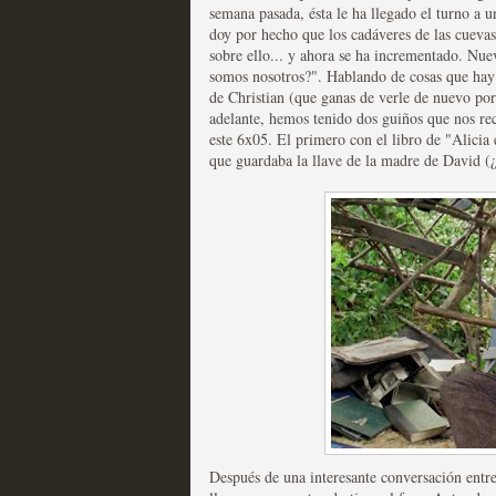
extinción
semana pasada, ésta le ha llegado el turno a
doy por hecho que los cadáveres de las cuev
MOLTISANTI
sobre ello... y ahora se ha incrementado. Nue
Recomendación de la semana
somos nosotros?". Hablando de cosas que hay 
de Christian (que ganas de verle de nuevo por 
adelante, hemos tenido dos guiños que nos re
este 6x05. El primero con el libro de "Alicia 
que guardaba la llave de la madre de David (
Expediente X: Guía par
MOLTISANTI
Recomendación de la semana
Después de una interesante conversación entre 
La taquilla de las series