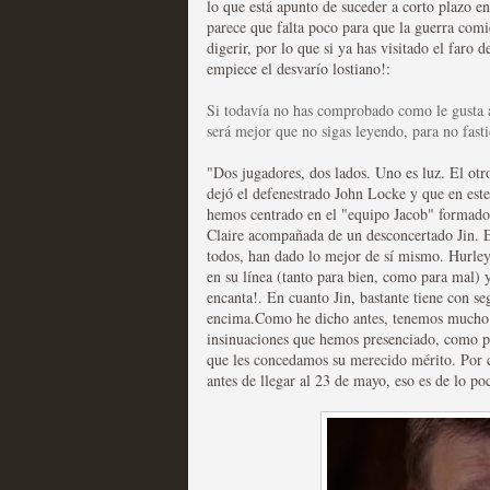
lo que está apunto de suceder a corto plazo en
parece que falta poco para que la guerra co
Las series disponibles 
digerir, por lo que si ya has visitado el faro
empiece el desvarío lostiano!:
tienen fecha de caducid
Si todavía no has comprobado como le gusta a
MOLTISANTI
será mejor que no sigas leyendo, para no fasti
Recomendación de la semana
"Dos jugadores, dos lados. Uno es luz. El otr
dejó el defenestrado John Locke y que en est
hemos centrado en el "equipo Jacob" formado 
Claire acompañada de un desconcertado Jin. Es
todos, han dado lo mejor de sí mismo. Hurley 
en su línea (tanto para bien, como para mal) y
encanta!. En cuanto Jin, bastante tiene con se
La barrera de las 500 se
encima.Como he dicho antes, tenemos mucho ma
insinuaciones que hemos presenciado, como po
desde Silicon Valley
que les concedamos su merecido mérito. Por ci
antes de llegar al 23 de mayo, eso es de lo p
MOLTISANTI
Recomendación de la semana