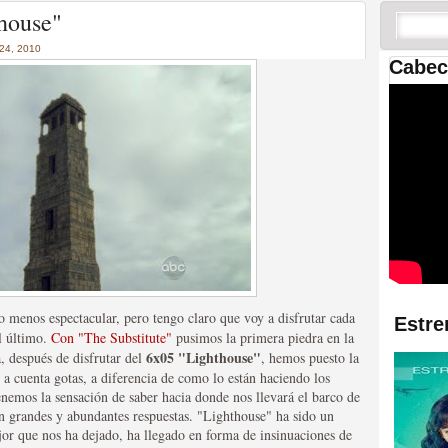
 las temporadas de Game
house"
us mejores tráilers
4, 2010
Cabec
res de la ficción
menos espectacular, pero tengo claro que voy a disfrutar cada
Estre
l último.
Con "The Substitute"
pusimos la primera piedra en la
6x05 "Lighthouse"
, después de disfrutar del
, hemos puesto la
 a cuenta gotas, a diferencia de como lo están haciendo los
enemos la sensación de saber hacia donde nos llevará el barco de
 en grandes y abundantes respuestas. "Lighthouse" ha sido un
jor que nos ha dejado, ha llegado en forma de insinuaciones de