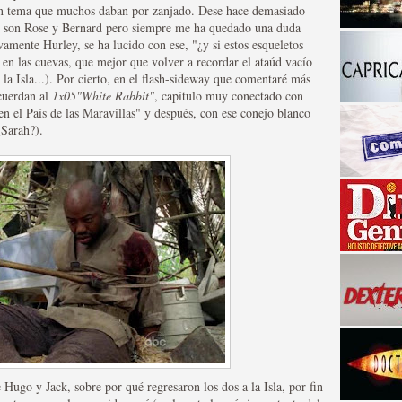
 un tema que muchos daban por zanjado. Dese hace demasiado
as son Rose y Bernard pero siempre me ha quedado una duda
vamente Hurley, se ha lucido con ese, "¿y si estos esqueletos
en las cuevas, que mejor que volver a recordar el ataúd vacío
la Isla...). Por cierto, en el flash-sideway que comentaré más
cuerdan al
1x05"White Rabbit"
, capítulo muy conectado con
en el País de las Maravillas" y después, con ese conejo blanco
¿Sarah?).
a descubrir la "verdad"
Hugo y Jack, sobre por qué regresaron los dos a la Isla, por fin