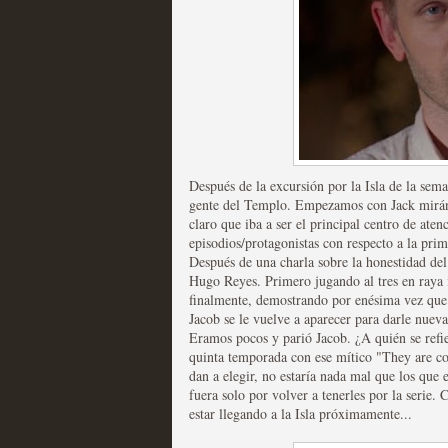
Mi experiencia como u
MOLTISANTI
Recomendación de la semana
Después de la excursión por la Isla de la sem
gente del Templo. Empezamos con Jack mirán
claro que iba a ser el principal centro de aten
episodios/protagonistas con respecto a la pr
Después de una charla sobre la honestidad de
Hugo Reyes. Primero jugando al tres en raya 
finalmente, demostrando por enésima vez que 
The Get Down o cómo ac
Jacob se le vuelve a aparecer para darle nuevas
Eramos pocos y parió Jacob. ¿A quién se refier
series más caras de la h
quinta temporada con ese mítico "They are co
dan a elegir, no estaría nada mal que los que 
MOLTISANTI
fuera solo por volver a tenerles por la serie.
Recomendación de la semana
estar llegando a la Isla próximamente...