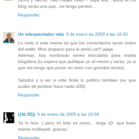
Dicho y hecho! Twin Peaks molti?? vaya tela....aunq en mi
blog verás una que...no tengo perdon...
Responder
Un telespectador más
9 de enero de 2009 a las 18:55
Lo malo d este meme es que los comentarios serán todos
del estilo: Mira (espacio para la serie) ya!!! jajaja
Ademas, has nombrado series intocables para media
blogsfera (tu espera que publique yo el meme y verás, yo si
que me tengo que poner en serio con grandes series).
Saludos y a ver si este finde lo publico tambien (es que
acabo de postear hace nada xDD)
Responder
((ALYE))
9 de enero de 2009 a las 18:58
Ya lo hice :) pero mi lista es como... larga xD. que buen
meme moltisanti, gracias.
Responder