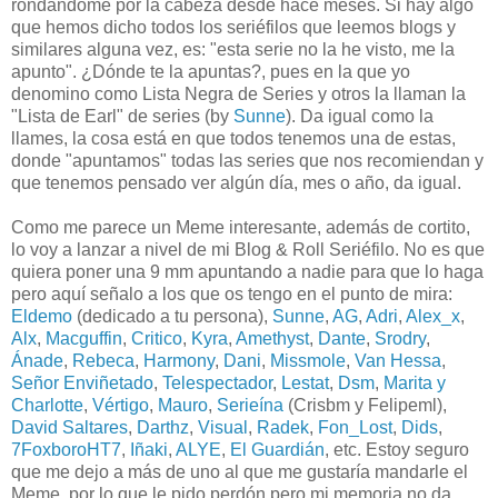
rondándome por la cabeza desde hace meses. Si hay algo
que hemos dicho todos los seriéfilos que leemos blogs y
similares alguna vez, es: "esta serie no la he visto, me la
apunto". ¿Dónde te la apuntas?, pues en la que yo
denomino como Lista Negra de Series y otros la llaman la
"Lista de Earl" de series (by
Sunne
). Da igual como la
llames, la cosa está en que todos tenemos una de estas,
donde "apuntamos" todas las series que nos recomiendan y
que tenemos pensado ver algún día, mes o año, da igual.
Como me parece un Meme interesante, además de cortito,
lo voy a lanzar a nivel de mi Blog & Roll Seriéfilo. No es que
quiera poner una 9 mm apuntando a nadie para que lo haga
pero aquí señalo a los que os tengo en el punto de mira:
Eldemo
(dedicado a tu persona),
Sunne
,
AG
,
Adri
,
Alex_x
,
Alx
,
Macguffin
,
Critico
,
Kyra
,
Amethyst
,
Dante
,
Srodry
,
Ánade
,
Rebeca
,
Harmony
,
Dani
,
Missmole
,
Van Hessa
,
Señor Enviñetado
,
Telespectador
,
Lestat
,
Dsm
,
Marita y
Charlotte
,
Vértigo
,
Mauro
,
Serieína
(Crisbm y Felipeml),
David Saltares
,
Darthz
,
Visual
,
Radek
,
Fon_Lost
,
Dids
,
7FoxboroHT7
,
Iñaki
,
ALYE
,
El Guardián
, etc. Estoy seguro
que me dejo a más de uno al que me gustaría mandarle el
Meme, por lo que le pido perdón pero mi memoria no da