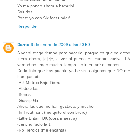
Enorabuena por el Meme!
Yo me pongo ahora a hacerlo!
Saludos!
Ponte ya con Six feet under!
Responder
Dante
9 de enero de 2009 a las 20:50
A ver si tengo tiempo para hacerla, porque es que yo estoy
fuera ahora, jejeje, a ver si puedo en cuanto vuelva. LA
verdad no tengo mucho tiempo. Lo intentaré al menos.
De la lista que has puesto yo he visto algunas que NO me
han gustado:
-A 2 Metros Bajo Tierra
-Abducidos
-Bones
-Gossip Girl
Ahora las que me han gustado, y mucho.
-In Treatment (me quito el sombrero)
-Little Britain UK (obra maestra)
-Jericho (sólo la 1º)
-No Heroics (me encanta)