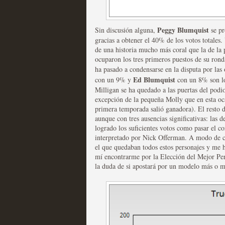
Peggy Blumquist
Sin discusión alguna,
se pr
Mi experiencia como u
gracias a obtener el 40% de los votos totales. 
de una historia mucho más coral que la de la 
MOLTISANTI
ocuparon los tres primeros puestos de su rond
Recomendación de la semana
ha pasado a condensarse en la disputa por las
Ed Blumquist
con un 9% y
con un 8% son los
Milligan se ha quedado a las puertas del podi
excepción de la pequeña Molly que en esta oca
primera temporada salió ganadora). El resto 
aunque con tres ausencias significativas: las 
logrado los suficientes votos como pasar el co
interpretado por Nick Offerman. A modo de co
el que quedaban todos estos personajes y me h
The Get Down o cómo ac
mí encontrarme por la Elección del Mejor Pers
la duda de si apostará por un modelo más o 
series más caras de la h
MOLTISANTI
Recomendación de la semana