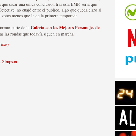
a que sacar una única conclusión tras esta EMP, sería que
tective' no cuajó entre el público, algo que queda claro al
 votos menos que la de la primera temporada.
Galería con los Mejores Personajes de
formar parte de la
r las rondas que todavía siguen en marcha:
tos de Amazon
icas)
J. Simpson
 Personajes de Series de