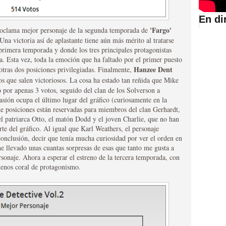
En di
'Fargo'
oclama mejor personaje de la segunda temporada de
suario de HBO España
Una victoria así de aplastante tiene aún más mérito al tratarse
primera temporada y donde los tres principales protagonistas
a. Esta vez, toda la emoción que ha faltado por el primer puesto
Hanzee Dent
 otras dos posiciones privilegiadas. Finalmente,
 que salen victoriosos. La cosa ha estado tan reñida que Mike
o por apenas 3 votos, seguido del clan de los Solverson a
sión ocupa el último lugar del gráfico (curiosamente en la
de posiciones están reservadas para miembros del clan Gerhardt,
del patriarca Otto, el matón Dodd y el joven Charlie, que no han
rte del gráfico. Al igual que Karl Weathers, el personaje
nclusión, decir que tenía mucha curiosidad por ver el orden en
e llevado unas cuantas sorpresas de esas que tanto me gusta a
abar siendo una de las
onaje. Ahora a esperar el estreno de la tercera temporada, con
menos coral de protagonismo.
istoria