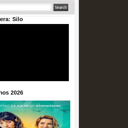
era: Silo
nos 2026