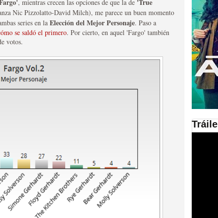
'Fargo'
'True
, mientras crecen las opciones de que la de
lianza Nic Pizzolatto-David Milch), me parece un buen momento
en las plataformas SVOD
Elección del Mejor Personaje
 ambas series en la
. Paso a
cómo se saldó el primero
. Por cierto, en aquel 'Fargo' también
ad
de votos.
Tráil
ries al año se superará