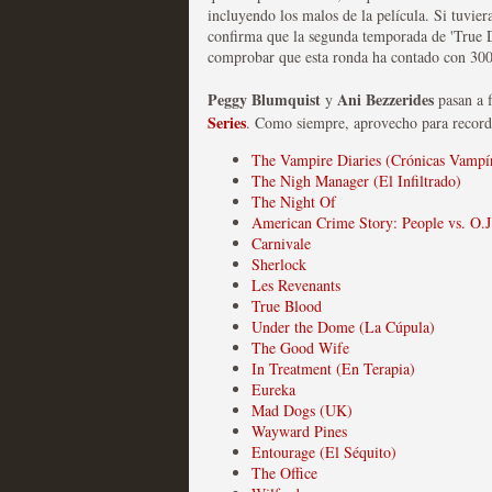
incluyendo los malos de la película. Si tuvier
confirma que la segunda temporada de 'True De
comprobar que esta ronda ha contado con 300
Peggy Blumquist
Ani Bezzerides
y
pasan a 
Series
. Como siempre, aprovecho para recorda
Las temporadas de pilo
The Vampire Diaries (Crónicas Vampír
The Nigh Manager (El Infiltrado)
MOLTISANTI
The Night Of
Recomendación de la semana
American Crime Story: People vs. O.
Carnivale
Sherlock
Les Revenants
True Blood
Under the Dome (La Cúpula)
The Good Wife
In Treatment (En Terapia)
Eureka
Mad Dogs (UK)
Galería con los Mejores
Wayward Pines
Televisión
Entourage (El Séquito)
The Office
MOLTISANTI