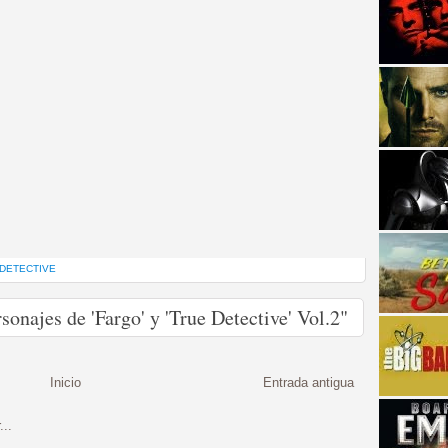
strellas de cine y
 DETECTIVE
onajes de 'Fargo' y 'True Detective' Vol.2"
Inicio
Entrada antigua
adas están en peligro de