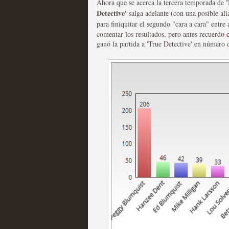
Ahora que se acerca la tercera temporada de
Detective'
salga adelante (con una posible a
Las series disponibles 
para finiquitar el segundo "cara a cara" entre
comentar los resultados, pero antes recuerdo
tienen fecha de caducid
ganó la partida a 'True Detective' en número 
MOLTISANTI
Recomendación de la semana
La barrera de las 500 se
desde Silicon Valley
MOLTISANTI
Recomendación de la semana