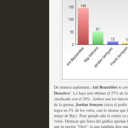
Fin de ciclo para las ser
MOLTISANTI
Recomendación de la semana
Ani Bezzerides
De manera asplastante,
se cor
Detective'
. Lo hace tras obtener el 57% de los
Taboo es otra miniserie 
clasificado con el 20%. Ambos son los únicos
Jordan Semyon
de la quema.
cierra el podio 
miniserie
logra un 5% de los votos, casi lo mismo que l
mujer de Ray). Peor parado sale el cuarto co-p
MOLTISANTI
votos. Destacar que fuera del gráfico quedan
Recomendación de la semana
que la opción "Otro", lo que también dice muc