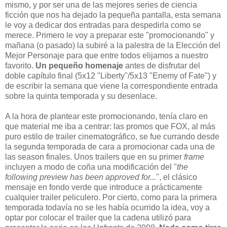
mismo, y por ser una de las mejores series de ciencia
ficción que nos ha dejado la pequeña pantalla, esta semana
le voy a dedicar dos entradas para despedirla como se
merece. Primero le voy a preparar este "promocionando" y
mañana (o pasado) la subiré a la palestra de la Elección del
Mejor Personaje para que entre todos elijamos a nuestro
favorito.
Un pequeño homenaje
antes de disfrutar del
doble capítulo final (5x12 "Liberty"/5x13 "Enemy of Fate") y
de escribir la semana que viene la correspondiente entrada
sobre la quinta temporada y su desenlace.
A la hora de plantear este promocionando, tenía claro en
que material me iba a centrar: las promos que FOX, al más
puro estilo de trailer cinematográfico, se fue currando desde
la segunda temporada de cara a promocionar cada una de
las season finales. Unos trailers que en su primer
frame
incluyen a modo de coña una modificación del "
the
following preview has been approved for...
", el clásico
mensaje en fondo verde que introduce a prácticamente
cualquier trailer peliculero. Por cierto, como para la primera
temporada todavía no se les había ocurrido la idea, voy a
optar por colocar el trailer que la cadena utilizó para