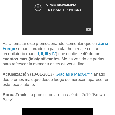
Para rematar este promocionando, comentar que en
Zona
Fringe
se han currado su particular homenaje con un
recopilatorio (parte
I
,
II
,
III
y
IV
) que contiene
40 de los
eventos más (in)significantes
. Me ha venido de perlas
para refrescar la memoria antes de ver el final.
Actualización (18-01-2013)
:
Gracias a MacGuffin
añado
dos promos más que desde luego se merecen aparecer en
este recopilatorio:
BonusTrack
: La promo con aroma
noir
del 2x19 "Brown
Betty":