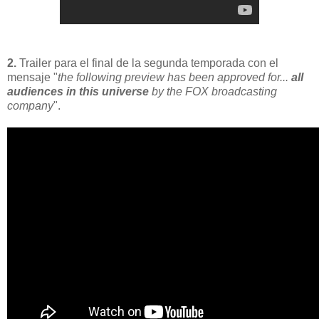
2.
Trailer para el final de la segunda temporada con el
mensaje "
the following preview has been approved for...
all
audiences in this universe
by the FOX broadcasting
company
".