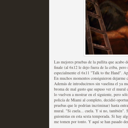
Las temporadas de pilo
MOLTISANTI
Recomendación de la semana
Las mejores pruebas de la pullita que acabo de
finale (al 6x12 le dejo fuera de la criba, pe
especialmente el 6x11 "Talk to the Hand". Ap
En muchos momentos consiguieron dejarme con
Además de introducirnos sin vaselina el ya 
broma de mal gusto que supuso ver el mural d
lo vuelven a mostrar en el siguiente, pero sól
policía de Miami al completo, decidió oportun
pruebas que le podrían incriminar) hasta entr
Galería con los Mejores
mural. "Si cuela... cuela. Y si no, también". 
guionistas en esta sexta temporada. Si hay al
Televisión
me tomen por tonto. Y aquí se han pasado de
MOLTISANTI