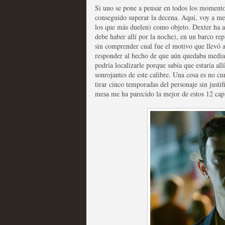
Si uno se pone a pensar en todos los momento
Recomendación de la semana
conseguido superar la decena. Aquí, voy a me
los que más duelen) como objeto. Dexter ha as
debe haber allí por la noche), en un barco rep
sin comprender cual fue el motivo que llevó a
responder al hecho de que aún quedaba media 
podría localizarle porque sabía que estaría al
sonrojantes de este calibre. Una cosa es no cu
Las productoras de las e
tirar cinco temporadas del personaje sin justi
mesa me ha parecido la mejor de estos 12 capí
televisión
MOLTISANTI
Recomendación de la semana
Las series de 10 tempor