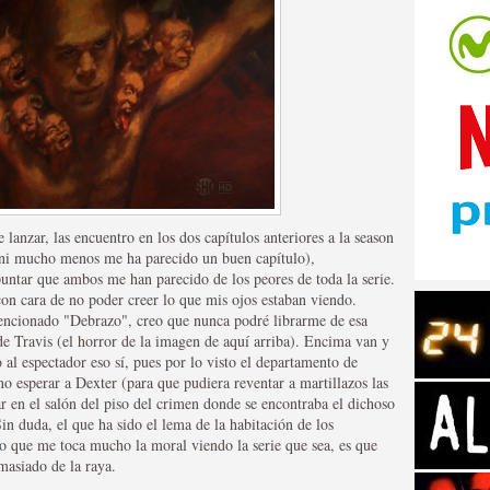
tos de Amazon
 lanzar, las encuentro en los dos capítulos anteriores a la season
ro ni mucho menos me ha parecido un buen capítulo),
untar que ambos me han parecido de los peores de toda la serie.
 cara de no poder creer lo que mis ojos estaban viendo.
mencionado "Debrazo", creo que nunca podré librarme de esa
e Travis (el horror de la imagen de aquí arriba). Encima van y
o al espectador eso sí, pues por lo visto el departamento de
o esperar a Dexter (para que pudiera reventar a martillazos las
ar en el salón del piso del crimen donde se encontraba el dichoso
 Personajes de Series de
Sin duda, el que ha sido el lema de la habitación de los
go que me toca mucho la moral viendo la serie que sea, es que
masiado de la raya.