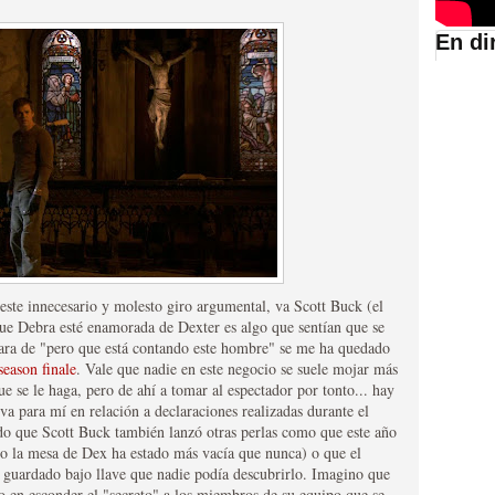
En di
suario de HBO España
n este innecesario y molesto giro argumental, va Scott Buck (el
ue Debra esté enamorada de Dexter es algo que sentían que se
abar siendo una de las
ara de "pero que está contando este hombre" se me ha quedado
season finale
. Vale que nadie en este negocio se suele mojar más
istoria
ue se le haga, pero de ahí a tomar al espectador por tonto... hay
va para mí en relación a declaraciones realizadas durante el
rdo que Scott Buck también lanzó otras perlas como que este año
ndo la mesa de Dex ha estado más vacía que nunca) o que el
y guardado bajo llave que nadie podía descubrirlo. Imagino que
to en esconder el "secreto" a los miembros de su equipo que se