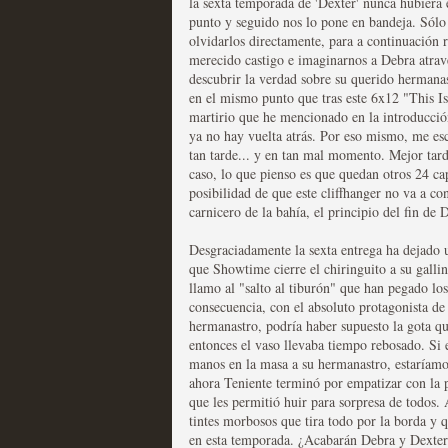
la sexta temporada de 'Dexter' nunca hubiera e
punto y seguido nos lo pone en bandeja. Sólo 
Las series disponibles 
olvidarlos directamente, para a continuación r
merecido castigo e imaginarnos a Debra atrave
tienen fecha de caducid
descubrir la verdad sobre su querido hermana
en el mismo punto que tras este 6x12 "This I
MOLTISANTI
martirio que he mencionado en la introducció
Recomendación de la semana
ya no hay vuelta atrás. Por eso mismo, me esc
tan tarde... y en tan mal momento. Mejor tar
caso, lo que pienso es que quedan otros 24 ca
posibilidad de que este cliffhanger no va a c
carnicero de la bahía, el principio del fin de
Desgraciadamente la sexta entrega ha dejado 
que Showtime cierre el chiringuito a su galli
La barrera de las 500 se
llamo al "salto al tiburón" que han pegado los
consecuencia, con el absoluto protagonista d
desde Silicon Valley
hermanastro, podría haber supuesto la gota qu
entonces el vaso llevaba tiempo rebosado. Si e
MOLTISANTI
manos en la masa a su hermanastro, estaríamos
Recomendación de la semana
ahora Teniente terminó por empatizar con la
que les permitió huir para sorpresa de todos
tintes morbosos que tira todo por la borda y 
en esta temporada. ¿Acabarán Debra y Dexter 