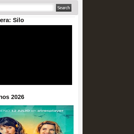
era: Silo
nos 2026