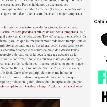
os espectadores. Pero si hablamos de declaraciones
n unas que realizó Jennifer Carpenter (Debra) cuando tan solo se
as que vino a decir que la sexta iba a ser la mejor temporada
Catá
ies de viajes en el tiempo
 y la serie de desafortunadas declaraciones, todavía queda
í sobre los siete pecados capitales de esta sexta temporada
, sólo
quel entonces aún esperaba que 'Dexter' se ganara una redención
nfirmó (para los que lo imaginábamos desde hacia tiempo) que el
 minutos esperando que no sucediera, pero la cosa cada vez se
x encontró finalmente el cubito de hielo de Edward James
pareció y de paso perdí la poca fe que me quedaba en la
n vino a confirmar uno de los muchos males de esta entrega:
evarlas a la práctica de la peor manera posible. Argumento que
 Sargento Batista, el intento de "atentado" en la estación de
ítulo final. Otros años este tipo de tramas me hubieran
. En éste, casi me daban más ganas de ponerme a reír que de
bajo de producción, guión, dirección e interpretación que por
británica que no es
uete completo de 'Boardwalk Empire' del que hablaba el otro