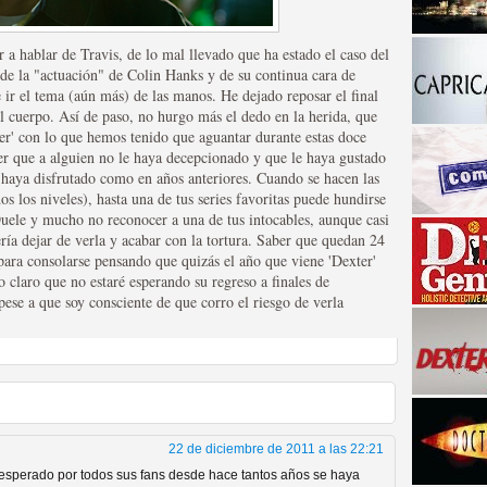
a hablar de Travis, de lo mal llevado que ha estado el caso del
de la "actuación" de Colin Hanks y de su continua cara de
ir el tema (aún más) de las manos. He dejado reposar el final
el cuerpo. Así de paso, no hurgo más el dedo en la herida, que
er' con lo que hemos tenido que aguantar durante estas doce
r que a alguien no le haya decepcionado y que le haya gustado
a haya disfrutado como en años anteriores. Cuando se hacen las
s los niveles), hasta una de tus series favoritas puede hundirse
a descubrir la "verdad"
Duele y mucho no reconocer a una de tus intocables, aunque casi
ría dejar de verla y acabar con la tortura. Saber que quedan 24
para consolarse pensando que quizás el año que viene 'Dexter'
o claro que no estaré esperando su regreso a finales de
pese a que soy consciente de que corro el riesgo de verla
22 de diciembre de 2011 a las 22:21
esperado por todos sus fans desde hace tantos años se haya