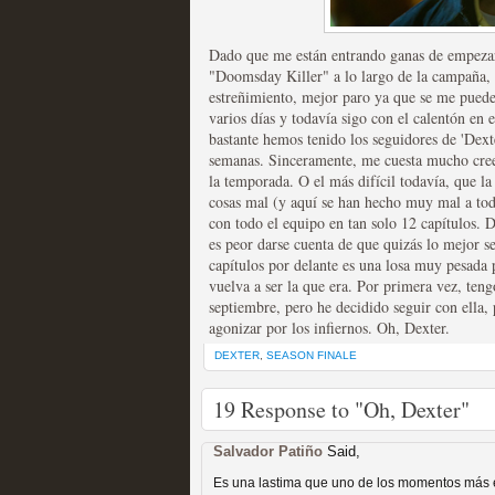
extinción
MOLTISANTI
Dado que me están entrando ganas de empezar 
Recomendación de la semana
"Doomsday Killer" a lo largo de la campaña, 
estreñimiento, mejor paro ya que se me puede 
varios días y todavía sigo con el calentón en 
bastante hemos tenido los seguidores de 'Dext
semanas. Sinceramente, me cuesta mucho cree
la temporada. O el más difícil todavía, que l
cosas mal (y aquí se han hecho muy mal a todo
Expediente X: Guía par
con todo el equipo en tan solo 12 capítulos. 
es peor darse cuenta de que quizás lo mejor se
MOLTISANTI
capítulos por delante es una losa muy pesada 
Recomendación de la semana
vuelva a ser la que era. Por primera vez, teng
septiembre, pero he decidido seguir con ella, 
agonizar por los infiernos. Oh, Dexter.
DEXTER
,
SEASON FINALE
19 Response to "Oh, Dexter"
Salvador Patiño
Said,
La taquilla de las series
Es una lastima que uno de los momentos más 