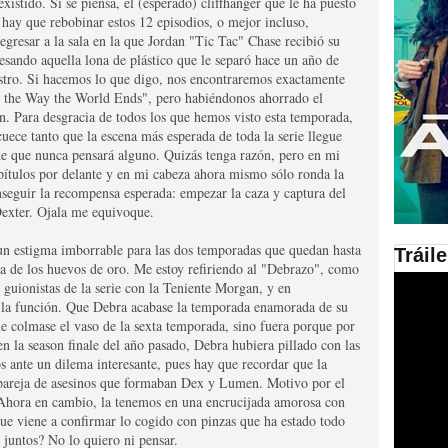
xistido. Si se piensa, el (esperado) cliffhanger que le ha puesto
hay que rebobinar estos 12 episodios, o mejor incluso,
en las plataformas SVOD
egresar a la sala en la que Jordan "Tic Tac" Chase recibió su
sando aquella lona de plástico que le separó hace un año de
ad
stro. Si hacemos lo que digo, nos encontraremos exactamente
s the Way the World Ends", pero habiéndonos ahorrado el
n. Para desgracia de todos los que hemos visto esta temporada,
uece tanto que la escena más esperada de toda la serie llegue
de que nunca pensará alguno. Quizás tenga razón, pero en mi
pítulos por delante y en mi cabeza ahora mismo sólo ronda la
onseguir la recompensa esperada: empezar la caza y captura del
 Dexter. Ojala me equivoque.
un estigma imborrable para las dos temporadas que quedan hasta
Tráil
na de los huevos de oro. Me estoy refiriendo al "Debrazo", como
ries al año se superará
 guionistas de la serie con la Teniente Morgan, y en
e la función. Que Debra acabase la temporada enamorada de su
e colmase el vaso de la sexta temporada, sino fuera porque por
n la season finale del año pasado, Debra hubiera pillado con las
 ante un dilema interesante, pues hay que recordar que la
 pareja de asesinos que formaban Dex y Lumen. Motivo por el
. Ahora en cambio, la tenemos en una encrucijada amorosa con
que viene a confirmar lo cogido con pinzas que ha estado todo
juntos? No lo quiero ni pensar.