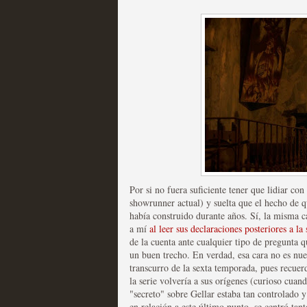
Mi experiencia como u
MOLTISANTI
Recomendación de la semana
Por si no fuera suficiente tener que lidiar co
showrunner actual) y suelta
que el hecho de q
The Get Down o cómo ac
había construido durante años.
Sí, la misma c
a mí
al leer sus declaraciones posteriores a la 
series más caras de la h
de la cuenta ante cualquier tipo de pregunta q
un buen trecho. En verdad, esa cara no es nue
MOLTISANTI
transcurro de la sexta temporada, pues recue
Recomendación de la semana
la serie volvería a sus orígenes (curioso cua
"secreto" sobre Gellar estaba tan controlado 
en relación a este último punto, se centró tan