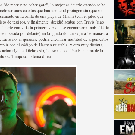
s "de mear y no echar gota", lo mejor es dejarlo cuando se ha
ncionar unos cuantos que han tenido al protagonista (que son
esinado en la orilla de una playa de Miami (con el jaleo que
leto de testigos, y finalmente, decidió acabar con Travis (sigo
 dejarle con vida la primera vez que se encontraron, más allá de
temporada por delante) en la iglesia donde su jefa-hermanastra
lí. En serio, si quisiera, podría encontrar multitud de argumentos
mplir con el código de Harry a rajatabla, y otra muy distinta,
strellas de cine y
ficación alguna. Dicho esto, la escena con Travis encima de la
tulos. Tampoco lo tenía difícil.
adas están en peligro de