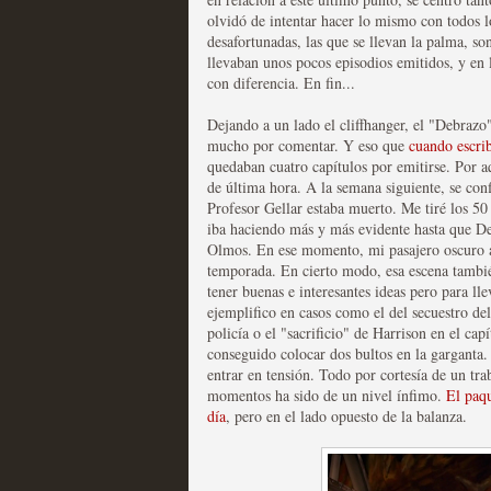
olvidó de intentar hacer lo mismo con todos l
desafortunadas, las que se llevan la palma, so
llevaban unos pocos episodios emitidos, y en l
con diferencia. En fin...
Fin de ciclo para las ser
Dejando a un lado el cliffhanger, el "Debrazo"
mucho por comentar. Y eso que
cuando escrib
MOLTISANTI
quedaban cuatro capítulos por emitirse. Por a
Recomendación de la semana
de última hora. A la semana siguiente, se co
Profesor Gellar estaba muerto. Me tiré los 50
iba haciendo más y más evidente hasta que De
Olmos. En ese momento, mi pasajero oscuro a
temporada. En cierto modo, esa escena tambié
tener buenas e interesantes ideas pero para ll
ejemplifico en casos como el del secuestro del
policía o el "sacrificio" de Harrison en el cap
conseguido colocar dos bultos en la garganta
entrar en tensión. Todo por cortesía de un tra
Taboo es otra miniserie 
momentos ha sido de un nivel ínfimo.
El paq
miniserie
día
, pero en el lado opuesto de la balanza.
MOLTISANTI
Recomendación de la semana