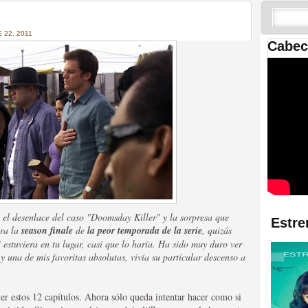
 las temporadas de Game
us mejores tráilers
 22, 2011
Cabec
res de la ficción
 el desenlace del caso "Doomsday Killer" y la sorpresa que
Estre
ra la
season finale
de
la peor temporada de la serie
, quizás
i estuviera en tu lugar, casi que lo haría. Ha sido muy duro ver
y una de mis favoritas absolutas, vivía su particular descenso a
ver estos 12 capítulos. Ahora sólo queda intentar hacer como si