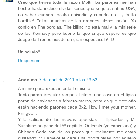
Creo que tienes toda la razón Molti, los parones me han
hecho hasta incluso olvidar series que seguía a ritmo USA,
no saber cuando tocaba episodio y cuando no... ¡Un lío
horrible! Faltan muchas de las grandes, tienes razón, Yo
confio en The borgias, The killing no está mal y la miniserie
de los Kennedy pero bueno lo que si que espero es que
Juego de Tronos nos de un gran espectáculo! :D
Un saludo!!
Responder
Anónimo
7 de abril de 2011 a las 23:52
A mi me pasa exactamente lo mismo.
Tanto parón irregular rompe el ritmo, una cosa es el tipico
paron de navidades a febrero-marzo, pero es que este año
están haciendo parones cada 3x2, How I met your mother,
Fringe,....
Y la calidad de las nuevas apuestas..... Episodes y M.
Sunshine no pase del 5º capitulo, Outcasts (ya cancelada) y
Chicago Code son de las pocas que realmente me estan
gustando, y Camelot le daré una oportunidad por aquello