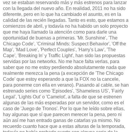
vez se estaban reservando más y más estrenos para lanzar
con la llegada del nuevo año. En realidad, 2011 no ha sido
diferente, pero en lo que ha cambiado el asunto, es en la
calidad de las recién llegadas. Tanto es esto, que estamos a
comienzos de abril, y todavía no ha habido un solo proyecto
que me haya llamado la atención como para darle una
oportunidad de buenas a primeras. 'Mr. Sunshine', 'The
Chicago Code', 'Criminal Minds: Suspect Behavior', 'Off the
Map', 'Mad Love', 'Perfect Couples', 'Harry's Law', 'The
Cape', 'Breaking In' y Traffic Light', han sido las propuestas
servidas por las networks. No me hace falta verlas, para
saber que no me estoy perdiendo absolutamente nada que
realmente merezca la pena (a excepción de 'The Chicago
Code' que estoy esperando a que la FOX no la cancele,
para ponerme con ella en verano). Pasando al cable, se han
estrenado series como 'Episodes', 'Shameless US', 'Fairly
Legal', 'Lights Out' o 'Camelot', a falta de que se estrenen
algunas de las más esperadas por un servidor, como es el
caso de 'Juego de Tronos'. Por lo que he leído sobre ellas,
hay algunas que sí que parecen merecer la pena, pero ni
aún así me han entrado ganas de catarlas ya mismo. No
recuerdo cuanto hace que a estas alturas de la temporada,