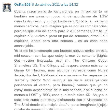
OsKar108
8 de abril de 2011 a las 14:32
Cuanta razón en lo de los parones, en mi opinión (a mi
también me pasa un poco lo de acordarme de TGW
cuando digo esto, y lo digo bastante xD) deberían ser algo
menos caóticos, pero imagino que es por las competencias,
pero es que eso de ahora paro 2 o 3 semanas, emito un
capítulo o 2, vuelvo a parar un par de semanas, otros 2 o 3
capítulos, ahora paro otra semana... es un caos nada
aconsejable.
Yo sí me he encontrado con buenas nuevas series en esta
mid-season, con las que estoy la mar de contento (Lights
Out -recién finalizada, eso sí-, The Chicago Code,
Shameless US, The Killing, y aún espero alguna más como
Game Of Thrones, más algunos regresos como Nurse
Jackie, Justified, Californication o ya mismo los regresos de
Treme y Doctor Who -aunque no se si estás ya casi
pertenecen al verano, pero bueno-), vamos que yo no
estoy nada descontento de la mid-season, eso sí echo de
menos a LOST y BSG, cosa que tenía clara XD. Ah, y si a
todo esto sumo que estoy disfrutando con el visionado de
The Shiel desde el principio de año, pues imagínate jejejeje
(acabo de empezar la 6ª temporada).