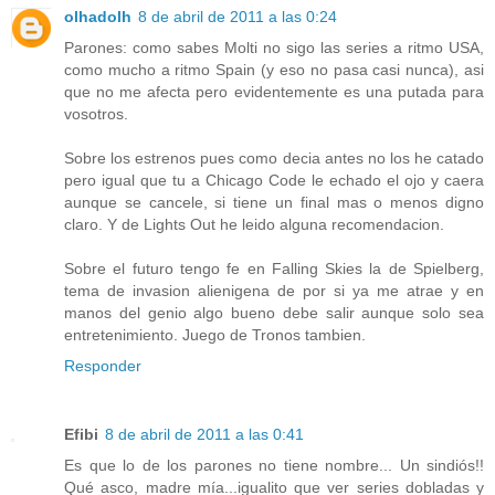
olhadolh
8 de abril de 2011 a las 0:24
Parones: como sabes Molti no sigo las series a ritmo USA,
como mucho a ritmo Spain (y eso no pasa casi nunca), asi
que no me afecta pero evidentemente es una putada para
vosotros.
Sobre los estrenos pues como decia antes no los he catado
pero igual que tu a Chicago Code le echado el ojo y caera
aunque se cancele, si tiene un final mas o menos digno
claro. Y de Lights Out he leido alguna recomendacion.
Sobre el futuro tengo fe en Falling Skies la de Spielberg,
tema de invasion alienigena de por si ya me atrae y en
manos del genio algo bueno debe salir aunque solo sea
entretenimiento. Juego de Tronos tambien.
Responder
Efibi
8 de abril de 2011 a las 0:41
Es que lo de los parones no tiene nombre... Un sindiós!!
Qué asco, madre mía...igualito que ver series dobladas y