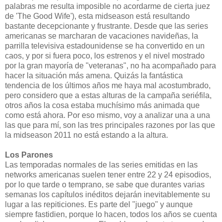
palabras me resulta imposible no acordarme de cierta juez
de 'The Good Wife'), esta midseason está resultando
bastante decepcionante y frustrante. Desde que las series
americanas se marcharan de vacaciones navideñas, la
parrilla televisiva estadounidense se ha convertido en un
caos, y por si fuera poco, los estrenos y el nivel mostrado
por la gran mayoría de "veteranas", no ha acompañado para
hacer la situación más amena. Quizás la fantástica
tendencia de los últimos años me haya mal acostumbrado,
pero considero que a estas alturas de la campaña seriéfila,
otros años la cosa estaba muchísimo más animada que
como está ahora. Por eso mismo, voy a analizar una a una
las que para mí, son las tres principales razones por las que
la midseason 2011 no está estando a la altura.
Los Parones
Las temporadas normales de las series emitidas en las
networks americanas suelen tener entre 22 y 24 episodios,
por lo que tarde o temprano, se sabe que durantes varias
semanas los capítulos inéditos dejarán inevitablemente su
lugar a las repiticiones. Es parte del "juego" y aunque
siempre fastidien, porque lo hacen, todos los años se cuenta