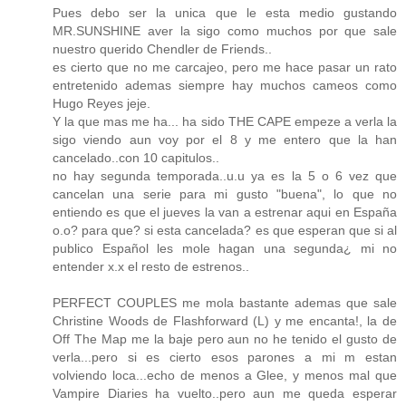
Pues debo ser la unica que le esta medio gustando
MR.SUNSHINE aver la sigo como muchos por que sale
nuestro querido Chendler de Friends..
es cierto que no me carcajeo, pero me hace pasar un rato
entretenido ademas siempre hay muchos cameos como
Hugo Reyes jeje.
Y la que mas me ha... ha sido THE CAPE empeze a verla la
sigo viendo aun voy por el 8 y me entero que la han
cancelado..con 10 capitulos..
no hay segunda temporada..u.u ya es la 5 o 6 vez que
cancelan una serie para mi gusto "buena", lo que no
entiendo es que el jueves la van a estrenar aqui en España
o.o? para que? si esta cancelada? es que esperan que si al
publico Español les mole hagan una segunda¿ mi no
entender x.x el resto de estrenos..
PERFECT COUPLES me mola bastante ademas que sale
Christine Woods de Flashforward (L) y me encanta!, la de
Off The Map me la baje pero aun no he tenido el gusto de
verla...pero si es cierto esos parones a mi m estan
volviendo loca...echo de menos a Glee, y menos mal que
Vampire Diaries ha vuelto..pero aun me queda esperar