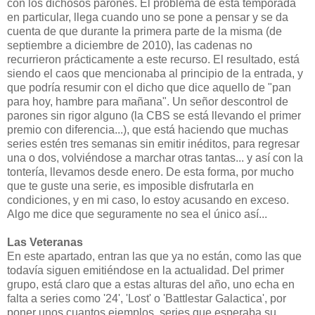
con los dichosos parones. El problema de esta temporada
en particular, llega cuando uno se pone a pensar y se da
cuenta de que durante la primera parte de la misma (de
septiembre a diciembre de 2010), las cadenas no
recurrieron prácticamente a este recurso. El resultado, está
siendo el caos que mencionaba al principio de la entrada, y
que podría resumir con el dicho que dice aquello de "pan
para hoy, hambre para mañana". Un señor descontrol de
parones sin rigor alguno (la CBS se está llevando el primer
premio con diferencia...), que está haciendo que muchas
series estén tres semanas sin emitir inéditos, para regresar
una o dos, volviéndose a marchar otras tantas... y así con la
tontería, llevamos desde enero. De esta forma, por mucho
que te guste una serie, es imposible disfrutarla en
condiciones, y en mi caso, lo estoy acusando en exceso.
Algo me dice que seguramente no sea el único así...
Las Veteranas
En este apartado, entran las que ya no están, como las que
todavía siguen emitiéndose en la actualidad. Del primer
grupo, está claro que a estas alturas del año, uno echa en
falta a series como '24', 'Lost' o 'Battlestar Galactica', por
poner unos cuantos ejemplos, series que esperaba su