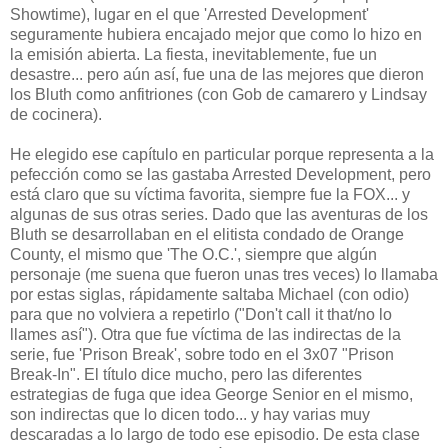
Showtime), lugar en el que 'Arrested Development'
seguramente hubiera encajado mejor que como lo hizo en
la emisión abierta. La fiesta, inevitablemente, fue un
desastre... pero aún así, fue una de las mejores que dieron
los Bluth como anfitriones (con Gob de camarero y Lindsay
de cocinera).
He elegido ese capítulo en particular porque representa a la
pefección como se las gastaba Arrested Development, pero
está claro que su víctima favorita, siempre fue la FOX... y
algunas de sus otras series. Dado que las aventuras de los
Bluth se desarrollaban en el elitista condado de Orange
County, el mismo que 'The O.C.', siempre que algún
personaje (me suena que fueron unas tres veces) lo llamaba
por estas siglas, rápidamente saltaba Michael (con odio)
para que no volviera a repetirlo ("Don't call it that/no lo
llames así"). Otra que fue víctima de las indirectas de la
serie, fue 'Prison Break', sobre todo en el 3x07 "Prison
Break-In". El título dice mucho, pero las diferentes
estrategias de fuga que idea George Senior en el mismo,
son indirectas que lo dicen todo... y hay varias muy
descaradas a lo largo de todo ese episodio. De esta clase