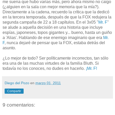
me suena que hubo varias más, pero ahora mismo no caigo
(¿alguien en la sala con mejor memoria que la mía?).
Directamente a la cadena, recuerdo la crítica que la dedicó
en la tercera temporada, después de que la FOX redujera la
segunda campaña de 22 a 18 capítulos. En el 3x05 "
Mr. F
"
se alude a aquella decisión en una historia que incluye
espías, japoneses, topos gigantes y... bueno, hasta un guiño
a 'Alias'. Hablando de ese enemigo imaginario que era
Mr.
F
, nunca dejaré de pensar que la FOX, estaba detrás del
asunto.
¿Lo mejor de todo? Ser políticamente incorrectos, tan sólo
era una de las muchas virtudes de la familia Bluth. Si
todavía no los conoces, no dudes en hacerlo.
¡Mr. F!
Diego del Pozo
en
marzo 01, 2011
Compartir
9 comentarios: