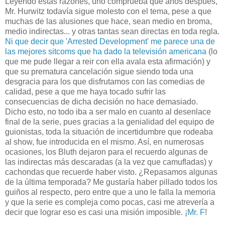
Leyendo estas razones, uno comprueba que años después,
Mr. Hurwitz todavía sigue molesto con el tema, pese a que
muchas de las alusiones que hace, sean medio en broma,
medio indirectas... y otras tantas sean directas en toda regla.
Ni que decir que 'Arrested Development' me parece una de
las mejores sitcoms que ha dado la televisión americana
(lo
que me pude llegar a reir con ella avala esta afirmación) y
que su prematura cancelación sigue siendo toda una
desgracia para los que disfrutamos con las comedias de
calidad, pese a que me haya tocado sufrir las
consecuencias de dicha decisión no hace demasiado.
Dicho esto, no todo iba a ser malo en cuanto al desenlace
final de la serie, pues gracias a la genialidad del equipo de
guionistas, toda la situación de incertidumbre que rodeaba
al show, fue introducida en el mismo. Así, en numerosas
ocasiones, los Bluth dejaron para el recuerdo algunas de
las indirectas más descaradas (a la vez que camufladas) y
cachondas que recuerde haber visto. ¿Repasamos algunas
de la última temporada? Me gustaría haber pillado todos los
guiños al respecto, pero entre que a uno le falla la memoria
y que la serie es compleja como pocas, casi me atrevería a
decir que lograr eso es casi una misión imposible. ¡
Mr. F
!