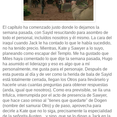
El capítulo ha comenzado justo donde lo dejamos la
semana pasada, con Sayid resucitando para asombro de
todo el personal, incluídos nosotros y él mismo. La cara del
iraquí cuando Jack le ha contado lo que le había sucedido,
no ha tenido precio. Mientras, Kate y Sawyer a lo suyo,
planeando como escapar del Templo. Me ha gustado que
Miles haya comentado lo que dije la semana pasada, Hugo
ha asumido el liderazgo y eso es algo que a mí
personalmente, me gusta para el personaje. Después de
esta puesta al día y de ver como la herida de bala de Sayid
está totalmente cerrada, llegan los Otros para llevárselo y
hacerle unas cuantas preguntas para obtener respuestas
(anda, igual que nosotros). Como era previsible, se lía una
trifulca, interrumpida por el acto de presencia de Sawyer,
que hace caso omiso al "tienes que quedarte" de Dogen
(nombre del samurai Otro) y de paso, aprovecha para
decirle a Kate que no lo siga, precisamente la especialidad
de la señorita Austen... y sino, que se lo digan a Jack en la