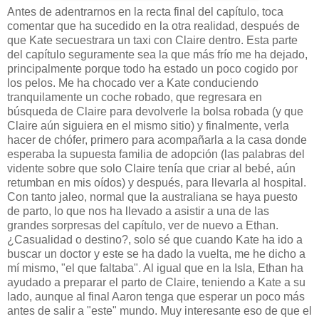
Antes de adentrarnos en la recta final del capítulo, toca
comentar que ha sucedido en la otra realidad, después de
que Kate secuestrara un taxi con Claire dentro. Esta parte
del capítulo seguramente sea la que más frío me ha dejado,
principalmente porque todo ha estado un poco cogido por
los pelos. Me ha chocado ver a Kate conduciendo
tranquilamente un coche robado, que regresara en
búsqueda de Claire para devolverle la bolsa robada (y que
Claire aún siguiera en el mismo sitio) y finalmente, verla
hacer de chófer, primero para acompañarla a la casa donde
esperaba la supuesta familia de adopción (las palabras del
vidente sobre que solo Claire tenía que criar al bebé, aún
retumban en mis oídos) y después, para llevarla al hospital.
Con tanto jaleo, normal que la australiana se haya puesto
de parto, lo que nos ha llevado a asistir a una de las
grandes sorpresas del capítulo, ver de nuevo a Ethan.
¿Casualidad o destino?, solo sé que cuando Kate ha ido a
buscar un doctor y este se ha dado la vuelta, me he dicho a
mí mismo, "el que faltaba". Al igual que en la Isla, Ethan ha
ayudado a preparar el parto de Claire, teniendo a Kate a su
lado, aunque al final Aaron tenga que esperar un poco más
antes de salir a "este" mundo. Muy interesante eso de que el