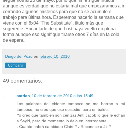
lleguemos al 23 de mayo, por lo que mi fe sigue intacta
aunque es verdad que no estaría mal que empezaramos a ir
cerrando algunos misterios para que no se acumule el
trabajo para última hora. Esperemos hacerlo la semana que
viene con el 6x04 "The Substitute", título más que
sugerente. Encantado de que Lost haya vuelto en plena
forma aunque eso signifique tirarse otros 7 días en la cola
de espera...
Diego del Pozo
en
febrero 10, 2010
Compartir
49 comentarios:
satrian
10 de febrero de 2010 a las 15:49
Las palabras del vidente tampoco se me borran a mí
tampoco, no creo que ese episodio fuera en balde.
Yo creo que también son cenizas Anti Jacob lo que le echan
a Sayid, pero de momento lo dejo en interrogante.
¿Cuanto habrá cambiado Claire? ¿Reconoce a Jin?