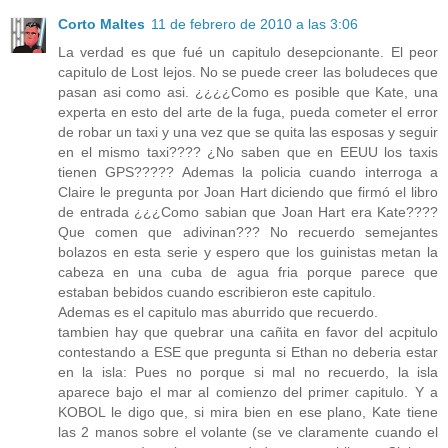
Corto Maltes
11 de febrero de 2010 a las 3:06
La verdad es que fué un capitulo desepcionante. El peor
capitulo de Lost lejos. No se puede creer las boludeces que
pasan asi como asi. ¿¿¿¿Como es posible que Kate, una
experta en esto del arte de la fuga, pueda cometer el error
de robar un taxi y una vez que se quita las esposas y seguir
en el mismo taxi???? ¿No saben que en EEUU los taxis
tienen GPS????? Ademas la policia cuando interroga a
Claire le pregunta por Joan Hart diciendo que firmó el libro
de entrada ¿¿¿Como sabian que Joan Hart era Kate????
Que comen que adivinan??? No recuerdo semejantes
bolazos en esta serie y espero que los guinistas metan la
cabeza en una cuba de agua fria porque parece que
estaban bebidos cuando escribieron este capitulo.
Ademas es el capitulo mas aburrido que recuerdo.
tambien hay que quebrar una cañita en favor del acpitulo
contestando a ESE que pregunta si Ethan no deberia estar
en la isla: Pues no porque si mal no recuerdo, la isla
aparece bajo el mar al comienzo del primer capitulo. Y a
KOBOL le digo que, si mira bien en ese plano, Kate tiene
las 2 manos sobre el volante (se ve claramente cuando el