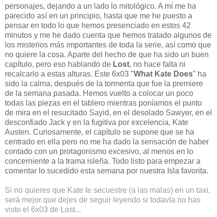
personajes, dejando a un lado lo mitológico. A mí me ha
parecido así en un principio, hasta que me he puesto a
pensar en todo lo que hemos presenciado en estos 42
minutos y me he dado cuenta que hemos tratado algunos de
los misterios más importantes de toda la serie, así como que
no quiere la cosa. Aparte del hecho de que ha sido un buen
capítulo, pero eso hablando de
Lost
, no hace falta ni
recalcarlo a estas alturas. Este 6x03 "
What Kate Does
" ha
sido la calma, después de la tormenta que fue la premiere
de la semana pasada. Hemos vuelto a colocar un poco
todas las piezas en el tablero mientras poníamos el punto
de mira en el resucitado Sayid, en el desolado Sawyer, en el
desconfiado Jack y en la fugitiva por excelencia, Kate
Austen. Curiosamente, el capítulo se supone que se ha
centrado en ella pero no me ha dado la sensación de haber
contado con un protagonismo excesivo, al menos en lo
concerniente a la trama isleña. Todo listo para empezar a
comentar lo sucedido esta semana por nuestra Isla favorita.
Si no quieres que Kate te secuestre (a las malas) en un taxi,
será mejor que dejes de seguir leyendo si todavía no has
visto el 6x03 de Lost...