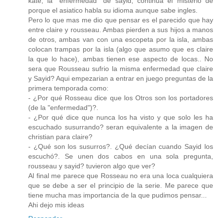
kate, la "enfermedad" de sayid, continua el misterio de
porque el asiatico habla su idioma aunque sabe ingles.
Pero lo que mas me dio que pensar es el parecido que hay
entre claire y rousseau. Ambas pierden a sus hijos a manos
de otros, ambas van con una escopeta por la isla, ambas
colocan trampas por la isla (algo que asumo que es claire
la que lo hace), ambas tienen ese aspecto de locas.. No
sera que Rousseau sufrio la misma enfermedad que claire
y Sayid? Aqui empezarian a entrar en juego preguntas de la
primera temporada como:
- ¿Por qué Rosseau dice que los Otros son los portadores
(de la "enfermedad")?.
- ¿Por qué dice que nunca los ha visto y que solo les ha
escuchado susurrando? seran equivalente a la imagen de
christian para claire?
- ¿Qué son los susurros?. ¿Qué decían cuando Sayid los
escuchó?. Se unen dos cabos en una sola pregunta,
rousseau y sayid? tuvieron algo que ver?
Al final me parece que Rosseau no era una loca cualquiera
que se debe a ser el principio de la serie. Me parece que
tiene mucha mas importancia de la que pudimos pensar...
Ahi dejo mis ideas