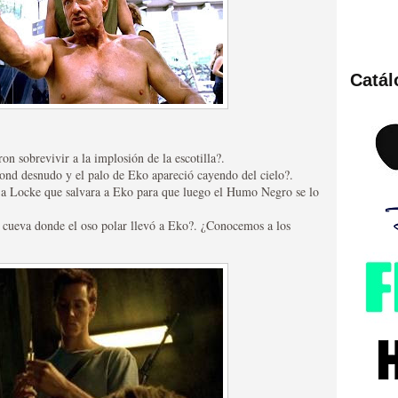
Catá
ies de viajes en el tiempo
sobrevivir a la implosión de la escotilla?.
d desnudo y el palo de Eko apareció cayendo del cielo?.
ra a Locke que salvara a Eko para que luego el Humo Negro se lo
 cueva donde el oso polar llevó a Eko?. ¿Conocemos a los
británica que no es