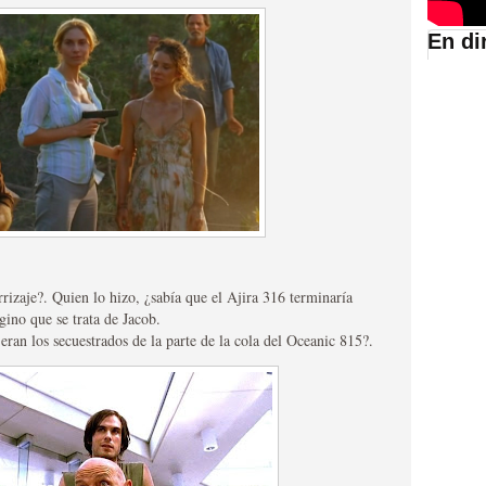
En di
suario de HBO España
rizaje?. Quien lo hizo, ¿sabía que el Ajira 316 terminaría
gino que se trata de Jacob.
abar siendo una de las
 eran los secuestrados de la parte de la cola del Oceanic 815?.
istoria