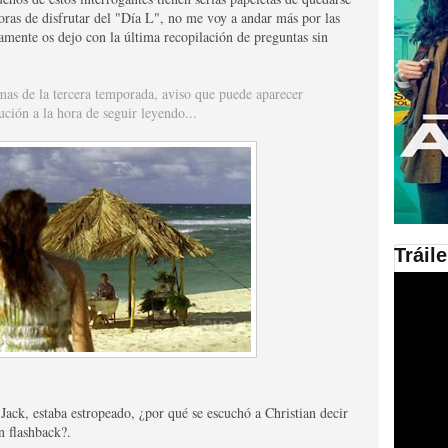
horas de disfrutar del "Día L", no me voy a andar más por las
tamente os dejo con la última recopilación de preguntas sin
en las plataformas SVOD
ad
gmas de la tercera temporada, aviso que puede aparecer
ución a la hora de seguir leyendo...
Tráil
ries al año se superará
Jack, estaba estropeado, ¿por qué se escuchó a Christian decir
n flashback?.