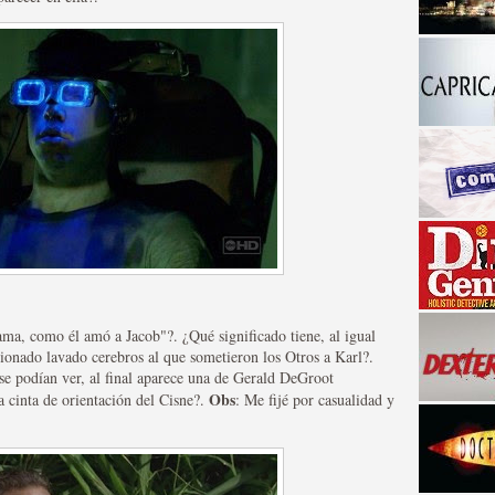
a descubrir la "verdad"
 ama, como él amó a Jacob"?. ¿Qué significado tiene, al igual
isionado lavado cerebros al que sometieron los Otros a Karl?.
se podían ver, al final aparece una de Gerald DeGroot
Obs
 cinta de orientación del Cisne?.
: Me fijé por casualidad y