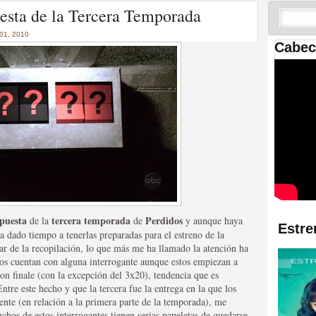
 las temporadas de Game
uesta de la Tercera Temporada
us mejores tráilers
1, 2010
Cabec
res de la ficción
spuesta
tercera temporada
Perdidos
de la
de
y aunque haya
Estre
a dado tiempo a tenerlas preparadas para el estreno de la
ar de la recopilación, lo que más me ha llamado la atención ha
los cuentan con alguna interrogante aunque estos empiezan a
on finale (con la excepción del 3x20), tendencia que es
Entre este hecho y que la tercera fue la entrega en la que los
mente (en relación a la primera parte de la temporada), me
chos de estos interrogantes tienen serias papeletas de quedarse