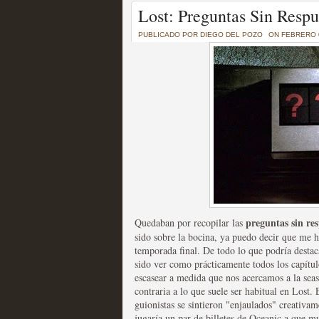
Un recorrido por todas
Lost: Preguntas Sin Resp
of Thrones a través de s
PUBLICADO POR
DIEGO DEL POZO
ON FEBRERO 0
MOLTISANTI
Recomendación de la semana
La burbuja de los jugado
original
preguntas sin re
Quedaban por recopilar las
MOLTISANTI
sido sobre la bocina, ya puedo decir que me h
Recomendación de la semana
temporada final. De todo lo que podría destac
sido ver como prácticamente todos los capítu
escasear a medida que nos acercamos a la seas
contraria a lo que suele ser habitual en Lost. 
guionistas se sintieron "enjaulados" creativa
jugaría un par de billetes de Oceanic a que mu