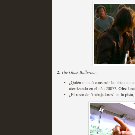
Mi experiencia como u
MOLTISANTI
Recomendación de la semana
2
.
The Glass Ballerina
:
¿Quién mandó construir la pista de ater
Obs
aterrizando en el año 2007?.
: Ima
The Get Down o cómo ac
¿El resto de "trabajadores" en la pista,
series más caras de la h
MOLTISANTI
Recomendación de la semana