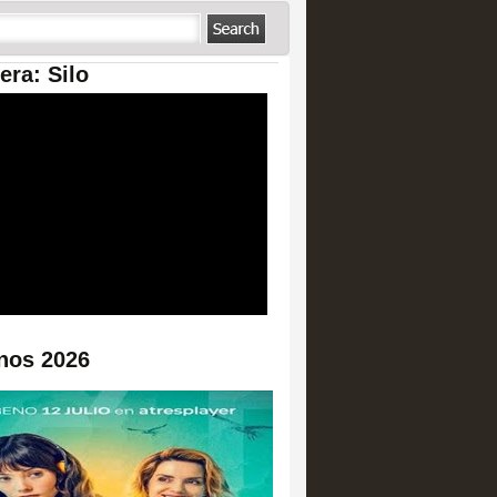
era: Silo
nos 2026