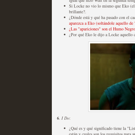
igual que hizo Walt en la segunda tem
Recomendación de la semana
Si Locke no vio lo mismo que Eko (el
brillante?.
¿Dónde está y qué ha pasado con el c
aparezca a Eko (soltándole aquello de
¿Las "apariciones" son el Humo Negro
¿Por qué Eko le dijo a Locke aquello de
Las productoras de las e
televisión
MOLTISANTI
Recomendación de la semana
6
.
I Do
:
Las series de 10 tempor
¿Qué es y qué significado tiene la "Lis
están y cuales son los requisitos para a