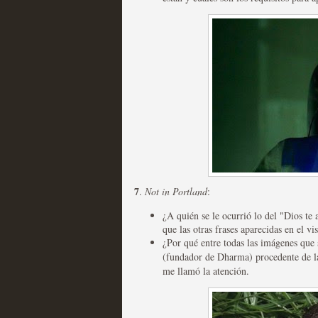
extinción
MOLTISANTI
Recomendación de la semana
Expediente X: Guía par
MOLTISANTI
Recomendación de la semana
7
.
Not in Portland
:
¿A quién se le ocurrió lo del "Dios te
que las otras frases aparecidas en el v
¿Por qué entre todas las imágenes que 
(fundador de Dharma) procedente de la
me llamó la atención.
La taquilla de las series