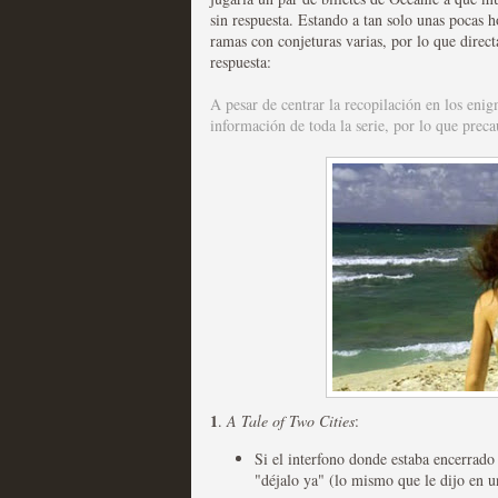
sin respuesta. Estando a tan solo unas pocas 
ramas con conjeturas varias, por lo que direc
Las series disponibles 
respuesta:
tienen fecha de caducid
A pesar de centrar la recopilación en los eni
MOLTISANTI
información de toda la serie, por lo que preca
Recomendación de la semana
La barrera de las 500 se
desde Silicon Valley
MOLTISANTI
Recomendación de la semana
1
.
A Tale of Two Cities
:
Si el interfono donde estaba encerrado 
"déjalo ya" (lo mismo que le dijo en u