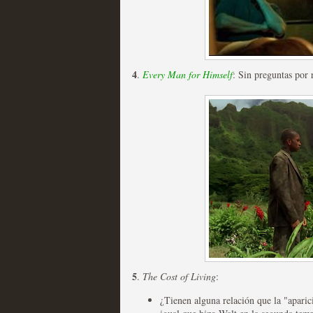
4
.
Every Man for Himself
: Sin preguntas por 
Las temporadas de pilo
MOLTISANTI
Recomendación de la semana
Galería con los Mejores
5
.
The Cost of Living
:
Televisión
¿Tienen alguna relación que la "aparici
MOLTISANTI