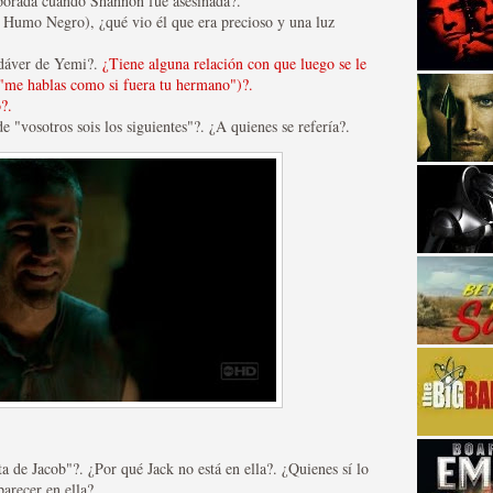
porada cuando Shannon fue asesinada?.
 Humo Negro), ¿qué vio él que era precioso y una luz
adáver de Yemi?.
¿Tiene alguna relación con que luego se le
 "me hablas como si fuera tu hermano")?.
?.
 "vosotros sois los siguientes"?. ¿A quienes se refería?.
strellas de cine y
adas están en peligro de
ta de Jacob"?. ¿Por qué Jack no está en ella?. ¿Quienes sí lo
parecer en ella?.