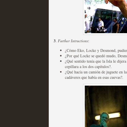
Fin de ciclo para las ser
MOLTISANTI
3
.
Further Intructions
:
Recomendación de la semana
¿Cómo Eko, Locke y Desmond, pudieron 
¿Por qué Locke se quedó mudo, Desmon
¿Qué sentido tenía que la Isla le dije
cepillara a los dos capítulos?.
¿Qué hacía un camión de juguete en la
cadáveres que había en esas cuevas?.
Taboo es otra miniserie 
miniserie
MOLTISANTI
Recomendación de la semana