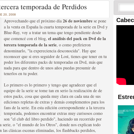
 las temporadas de Game
tercera temporada de Perdidos
us mejores tráilers
 20, 2008
Cabec
26 de noviembre
Aprovechando que el próximo día
se pone
a la venta en España la cuarta temporada de la serie en Dvd y
Blue-Ray, voy a tratar un tema que tengo pendiente desde
el análisis del pack en Dvd de la
que comencé con el blog,
tercera temporada de la serie
, o como prefirieron
denominarlo, "la expereciencia desconocida". Hay que
reconocer que si eres seguidor de Lost, tienes que tener en tu
poder los diferentes packs de temporadas en Dvd, más que
nada para que dentro de unos años puedas presumir de
tenerlos en tu poder.
res de la ficción
Lo primero es lo primero y tengo que agradecer que el
equipo de la serie se tome tan en serio la realización de de
estos packs, cosa que queda muy clara en cada una de sus
Estre
ediciones repletas de extras y demás complementos para los
fans de la serie. En esta edición correspondiente a la tercera
temporada, podemos encontrar extras muy curisosos como
son "el club del libro perdido", haciendo un recorrido por
la serie, o "el mundo de los Otros", donde nos explican todo
 las clásicas escenas eliminadas, los flashbacks perdidos,