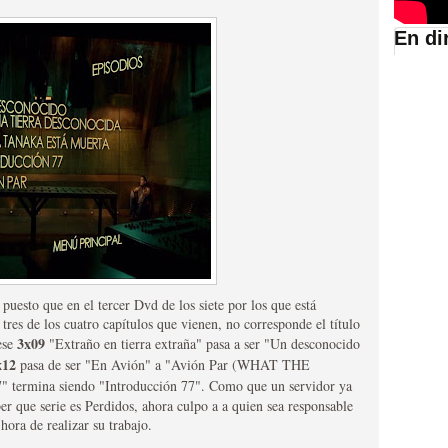
En di
suario de HBO España
 puesto que en el tercer Dvd de los siete por los que está
abar siendo una de las
res de los cuatro capítulos que vienen, no corresponde el título
3x09
ese
"Extraño en tierra extraña" pasa a ser "Un desconocido
istoria
x12
pasa de ser "En Avión" a "Avión Par (WHAT THE
" termina siendo "Introducción 77". Como que un servidor ya
er que serie es Perdidos, ahora culpo a a quien sea responsable
 hora de realizar su trabajo.