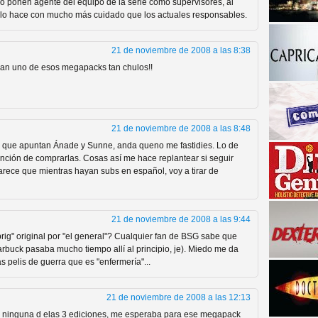
no ponen agente del equipo de la serie como supervisores, al
o hace con mucho más cuidado que los actuales responsables.
21 de noviembre de 2008 a las 8:38
gan uno de esos megapacks tan chulos!!
21 de noviembre de 2008 a las 8:48
a descubrir la "verdad"
nd que apuntan Ánade y Sunne, anda queno me fastidies. Lo de
ención de comprarlas. Cosas así me hace replantear si seguir
rece que mientras hayan subs en español, voy a tirar de
21 de noviembre de 2008 a las 9:44
rig" original por "el general"? Cualquier fan de BSG sabe que
arbuck pasaba mucho tiempo allí al principio, je). Miedo me da
s pelis de guerra que es "enfermería"...
21 de noviembre de 2008 a las 12:13
n ninguna d elas 3 ediciones, me esperaba para ese megapack