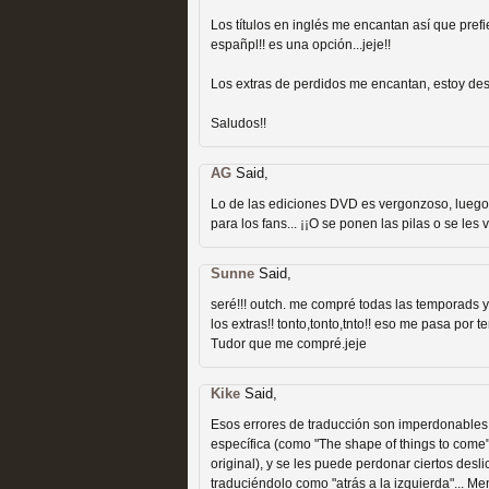
Los títulos en inglés me encantan así que pref
españpl!! es una opción...jeje!!
Los extras de perdidos me encantan, estoy de
Saludos!!
Las temporadas de pilo
AG
Said,
MOLTISANTI
Lo de las ediciones DVD es vergonzoso, luego 
Recomendación de la semana
para los fans... ¡¡O se ponen las pilas o se les v
Sunne
Said,
seré!!! outch. me compré todas las temporads 
los extras!! tonto,tonto,tnto!! eso me pasa po
Tudor que me compré.jeje
Kike
Said,
Galería con los Mejores
Esos errores de traducción son imperdonables. 
específica (como "The shape of things to come",
Televisión
original), y se les puede perdonar ciertos desl
traduciéndolo como "atrás a la izquierda"... Me
MOLTISANTI