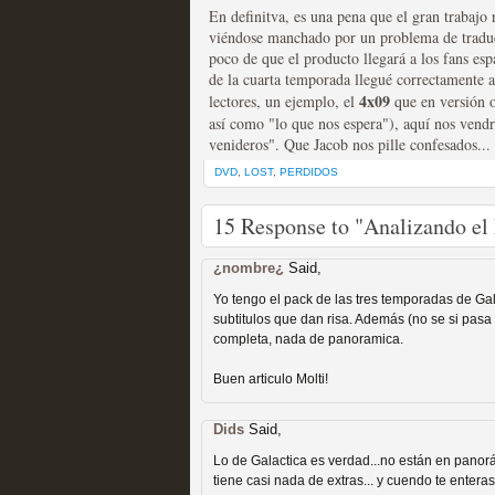
En definitva, es una pena que el gran trabajo r
viéndose manchado por un problema de tradu
poco de que el producto llegará a los fans es
de la cuarta temporada llegué correctamente
4x09
lectores, un ejemplo, el
que en versión o
Fin de ciclo para las ser
así como "lo que nos espera"), aquí nos vendr
venideros". Que Jacob nos pille confesados...
MOLTISANTI
DVD
Recomendación de la semana
,
LOST
,
PERDIDOS
15 Response to "Analizando el
¿nombre¿
Said,
Yo tengo el pack de las tres temporadas de Gala
subtitulos que dan risa. Además (no se si pasa
completa, nada de panoramica.
Taboo es otra miniserie 
Buen articulo Molti!
miniserie
Dids
Said,
MOLTISANTI
Lo de Galactica es verdad...no están en panorá
Recomendación de la semana
tiene casi nada de extras... y cuendo te entera