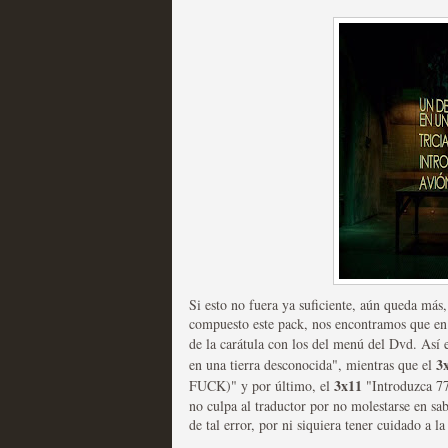
Mi experiencia como u
MOLTISANTI
Recomendación de la semana
Si esto no fuera ya suficiente, aún queda más,
The Get Down o cómo ac
compuesto este pack, nos encontramos que en t
de la carátula con los del menú del Dvd. Así 
series más caras de la h
3
en una tierra desconocida", mientras que el
MOLTISANTI
3x11
FUCK)" y por último, el
"Introduzca 77
Recomendación de la semana
no culpa al traductor por no molestarse en sab
de tal error, por ni siquiera tener cuidado a la