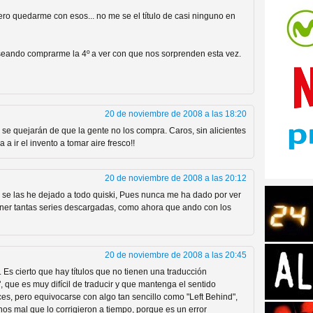
iero quedarme con esos... no me se el título de casi ninguno en
seando comprarme la 4º a ver con que nos sorprenden esta vez.
tos de Amazon
20 de noviembre de 2008 a las 18:20
se quejarán de que la gente no los compra. Caros, sin alicientes
a a ir el invento a tomar aire fresco!!
20 de noviembre de 2008 a las 20:12
y se las he dejado a todo quiski, Pues nunca me ha dado por ver
r tener tantas series descargadas, como ahora que ando con los
20 de noviembre de 2008 a las 20:45
 Personajes de Series de
Es cierto que hay títulos que no tienen una traducción
 que es muy difícil de traducir y que mantenga el sentido
ices, pero equivocarse con algo tan sencillo como "Left Behind",
nos mal que lo corrigieron a tiempo, porque es un error