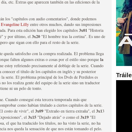
 día, etc. Extras que aparecen también en las ediciones de la
en las plataformas SVOD
stán los "capítulos con audio comentarios", donde podemos
ad
a
Evangeline Lilly
entre otros muchos, dando sus impresiones
3x01
ada. Para esta edición han elegido los capítulos
"Historia
3x20
" y por último, el
"El hombre tras la cortina". Es uno de
spero que sigan con ello para el resto de la serie.
te queda satisfecho con la compra realizada. El problema llega
la
porque falten algunos extras o cosas por el estilo sino porque
me estoy refiriendo precisamente al doblaje de la serie. Cuando
conocer el título de los capítulos en inglés y su posterior
Tráil
e la serie. El problema principal de los Dvds de Perdidos es
ries al año se superará
 no los realiza gente del equipo de la serie sino un traductor
iene ni un pelo de tonto.
rae. Cuando conseguí esta tercera temporada más que
comprobar como habían titulado a ciertos capítulos de la serie.
3x09
3x1
l costo de vivir", el
"Extraño en tierra extraña", el
3
3x15
3x19
xposiciones", el
"Dejado atrás" o como el
"El
, el que ha traducido los títulos, no ha visto la serie, no ha
ncia nos queda la sensación de que nos están tomando el pelo.