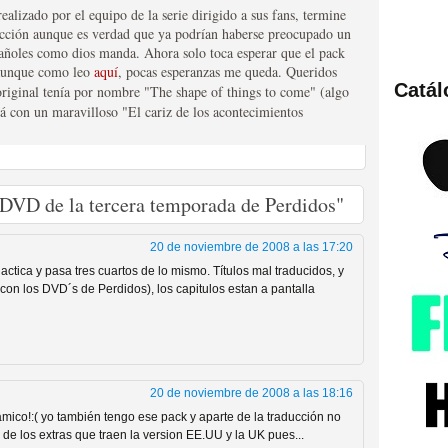
ealizado por el equipo de la serie dirigido a sus fans, termine
cción aunque es verdad que ya podrían haberse preocupado un
pañoles como dios manda. Ahora solo toca esperar que el pack
 aunque como leo
aquí
, pocas esperanzas me queda. Queridos
Catá
riginal tenía por nombre "The shape of things to come" (algo
ies de viajes en el tiempo
á con un maravilloso "El cariz de los acontecimientos
 DVD de la tercera temporada de Perdidos"
20 de noviembre de 2008 a las 17:20
ctica y pasa tres cuartos de lo mismo. Títulos mal traducidos, y
 con los DVD´s de Perdidos), los capitulos estan a pantalla
británica que no es
20 de noviembre de 2008 a las 18:16
mico!:( yo también tengo ese pack y aparte de la traducción no
s de los extras que traen la version EE.UU y la UK pues...