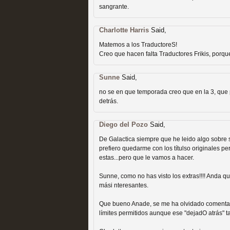
sangrante.
Recomendación de la semana
Charlotte Harris
Said,
Matemos a los TraductoreS!
Creo que hacen falta Traductores Frikis, porqu
Sunne
Said,
Las productoras de las e
no se en que temporada creo que en la 3, que p
detrás.
televisión
MOLTISANTI
Diego del Pozo
Said,
Recomendación de la semana
De Galactica siempre que he leido algo sobre 
prefiero quedarme con los títulso originales p
estas...pero que le vamos a hacer.
Sunne, como no has visto los extras!!!! Anda qu
mási nteresantes.
Que bueno Anade, se me ha olvidado comentar lo
Las series de 10 tempor
límites permitidos aunque ese "dejadO atrás" 