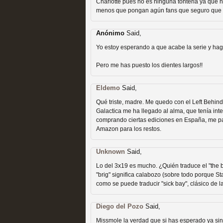
extinción
Charlotte pues no es ninguna tonteria ya que 
menos que pongan agún fans que seguro que l
MOLTISANTI
Recomendación de la semana
Anónimo
Said,
Yo estoy esperando a que acabe la serie y ha
Pero me has puesto los dientes largos!!
Eldemo
Said,
Expediente X: Guía par
Qué triste, madre. Me quedo con el Left Behi
Galactica me ha llegado al alma, que tenía int
MOLTISANTI
comprando ciertas ediciones en España, me pa
Recomendación de la semana
Amazon para los restos.
Unknown
Said,
Lo del 3x19 es mucho. ¿Quién traduce el "the b
"brig" significa calabozo (sobre todo porque St
como se puede traducir "sick bay", clásico de la
Diego del Pozo
Said,
La taquilla de las series
Missmole la verdad que si has esperado ya si