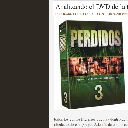
Un recorrido por todas
Analizando el DVD de la 
of Thrones a través de s
PUBLICADO POR
DIEGO DEL POZO
ON NOVIEMBRE
MOLTISANTI
Recomendación de la semana
La burbuja de los jugado
original
MOLTISANTI
Recomendación de la semana
todos los guiños literarios que hay dentro de 
alrededor de este grupo. Además de contar con