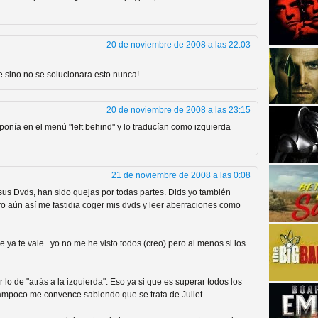
20 de noviembre de 2008 a las 22:03
e sino no se solucionara esto nunca!
20 de noviembre de 2008 a las 23:15
strellas de cine y
onía en el menú "left behind" y lo traducían como izquierda
21 de noviembre de 2008 a las 0:08
sus Dvds, han sido quejas por todas partes. Dids yo también
ero aún así me fastidia coger mis dvds y leer aberraciones como
e ya te vale...yo no me he visto todos (creo) pero al menos si los
 de "atrás a la izquierda". Eso ya si que es superar todos los
adas están en peligro de
tampoco me convence sabiendo que se trata de Juliet.