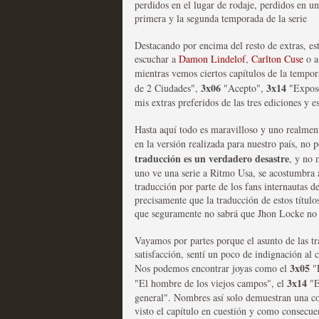
perdidos en el lugar de rodaje, perdidos en un
primera y la segunda temporada de la serie
Las series disponibles 
Destacando por encima del resto de extras, e
tienen fecha de caducid
escuchar a
Damon Lindelof
,
Carlton Cuse
o 
mientras vemos ciertos capítulos de la tempor
MOLTISANTI
3x06
3x14
de 2 Ciudades",
"Acepto",
"Exposé
Recomendación de la semana
mis extras preferidos de las tres ediciones y e
Hasta aquí todo es maravilloso y uno realmen
en la versión realizada para nuestro país, no 
traducción es un verdadero desastre
, y no 
uno ve una serie a Ritmo Usa, se acostumbra a 
traducción por parte de los fans internautas d
La barrera de las 500 se
precisamente que la traducción de estos títulos
que seguramente no sabrá que Jhon Locke no t
desde Silicon Valley
Vayamos por partes porque el asunto de las t
MOLTISANTI
satisfacción, sentí un poco de indignación al 
Recomendación de la semana
3x05
Nos podemos encontrar joyas como el
"E
3x14
"El hombre de los viejos campos", el
"E
general". Nombres así solo demuestran una cosa
visto el capítulo en cuestión y como consecue