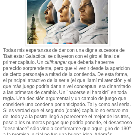
Todas mis esperanzas de dar con una digna sucesora de
'Battlestar Galactica' se diluyeron con el giro al final del
primer capítulo. Un
cliffhanger
que debería haberme
parecido sorprendente, pero que vi venir desde la aparición
de cierto personaje a mitad de la contienda. De esta forma,
el principal atractivo de la serie (el que llamí mi atención y el
que más juego podría dar a nivel conceptual era dinamitado
a las primeras de cambio. Un "hacerse el harakiri" en toda
regla. Una decisión argumental y un cambio de juego que
consideré una condena por anticipado. Tal y como así sería.
Si es verdad que el segundo (doble) capítulo no estuvo mal
del todo y a la postre llegó a parecerme el mejor de los tres,
pese a los numeras pegas que podría ponerle, el desastroso
"desenlace" sólo vino a confirmarme que aquel giro de 180º
a la premisa inicial no fue una buena idea. Además,