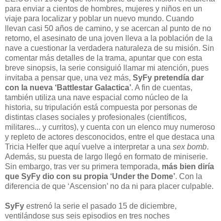
para enviar a cientos de hombres, mujeres y niños en un
viaje para localizar y poblar un nuevo mundo. Cuando
llevan casi 50 años de camino, y se acercan al punto de no
retorno, el asesinato de una joven lleva a la población de la
nave a cuestionar la verdadera naturaleza de su misión. Sin
comentar más detalles de la trama, apuntar que con esta
breve sinopsis, la serie consiguió llamar mi atención, pues
invitaba a pensar que, una vez más,
SyFy pretendía dar
con la nueva ‘Battlestar Galactica’
. A fin de cuentas,
también utiliza una nave espacial como núcleo de la
historia, su tripulación está compuesta por personas de
distintas clases sociales y profesionales (científicos,
militares... y curritos), y cuenta con un elenco muy numeroso
y repleto de actores desconocidos, entre el que destaca una
Tricia Helfer que aquí vuelve a interpretar a una
sex bomb
.
Además, su puesta de largo llegó en formato de miniserie.
Sin embargo, tras ver su primera temporada,
más bien diría
que SyFy dio con su propia ‘Under the Dome’
. Con la
diferencia de que ‘Ascension’ no da ni para placer culpable.
SyFy
estrenó la serie el pasado 15 de diciembre,
ventilándose sus seis episodios en tres noches