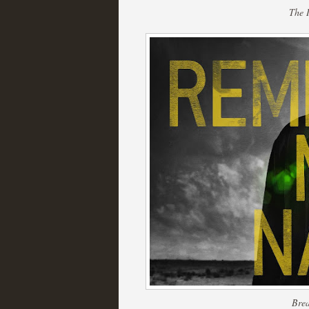
The 
Las temporadas de pilo
MOLTISANTI
Recomendación de la semana
Galería con los Mejores
Televisión
Brea
MOLTISANTI