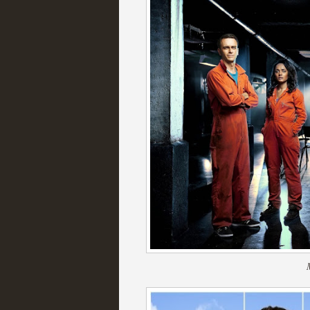
extinción
MOLTISANTI
Recomendación de la semana
Expediente X: Guía par
MOLTISANTI
Recomendación de la semana
La taquilla de las series