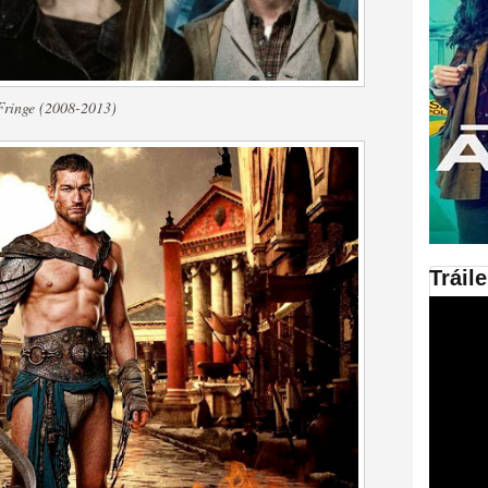
en las plataformas SVOD
ad
Fringe (2008-2013)
Tráil
ries al año se superará