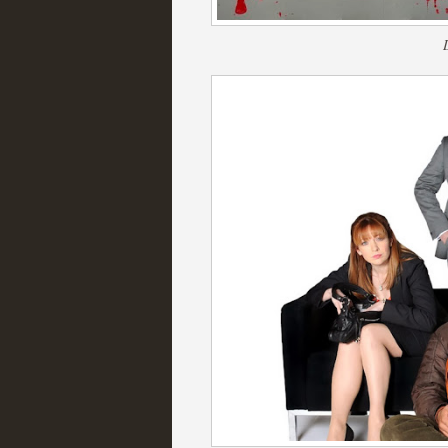
Fin de ciclo para las ser
MOLTISANTI
Recomendación de la semana
Taboo es otra miniserie 
miniserie
MOLTISANTI
Recomendación de la semana