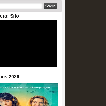
era: Silo
nos 2026