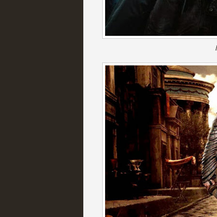
Las series disponibles 
tienen fecha de caducid
MOLTISANTI
Recomendación de la semana
La barrera de las 500 se
desde Silicon Valley
MOLTISANTI
Recomendación de la semana