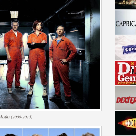
a descubrir la "verdad"
Misfits (2009-2013)