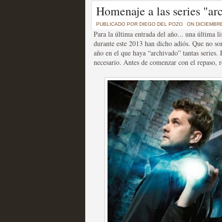
Un recorrido por todas
Homenaje a las series "ar
of Thrones a través de s
PUBLICADO POR
DIEGO DEL POZO
ON DICIEMBRE
Para la última entrada del año... una última li
MOLTISANTI
durante este 2013 han dicho adiós. Que no so
Recomendación de la semana
año en el que haya “archivado” tantas series
necesario. Antes de comenzar con el repaso,
La burbuja de los jugado
original
MOLTISANTI
Recomendación de la semana