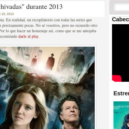
 las temporadas de Game
chivadas" durante 2013
us mejores tráilers
 20, 2013
Cabec
sta. En realidad, un recopilatorio con todas las series que
n precisamente pocas. No sé vosotros, pero no recuerdo otro
. Por lo que hacer un homenaje así, como que se me antojaba
 recomiendo
darle al play
.
res de la ficción
Estre