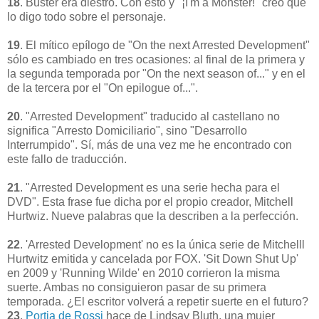
18
.
Buster era diestro. Con esto y "¡I'm a Monster!" creo que
lo digo todo sobre el personaje.
19
.
El mítico epílogo de "On the next Arrested Development"
sólo es cambiado en tres ocasiones: al final de la primera y
la segunda temporada por "On the next season of..." y en el
de la tercera por el "On epilogue of...".
20
. "Arrested Development" traducido al castellano no
significa "Arresto Domiciliario", sino "Desarrollo
Interrumpido". Sí, más de una vez me he encontrado con
este fallo de traducción.
21
. "Arrested Development es una serie hecha para el
DVD". Esta frase fue dicha por el propio creador, Mitchell
Hurtwiz. Nueve palabras que la describen a la perfección.
22
. 'Arrested Development' no es la única serie de Mitchelll
Hurtwitz emitida y cancelada por FOX. 'Sit Down Shut Up'
en 2009 y 'Running Wilde' en 2010 corrieron la misma
suerte. Ambas no consiguieron pasar de su primera
temporada. ¿El escritor volverá a repetir suerte en el futuro?
23
.
Portia de Rossi
hace de Lindsay Bluth, una mujer