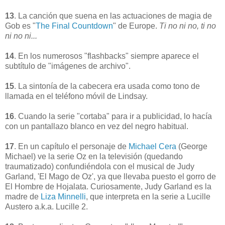
13
. La canción que suena en las actuaciones de magia de
Gob es "
The Final Countdown
" de Europe.
Ti no ni no, ti no
ni no ni...
14
. En los numerosos "flashbacks" siempre aparece el
subtítulo de "imágenes de archivo".
15
.
La sintonía de la cabecera era usada como tono de
llamada en el teléfono móvil de Lindsay.
16
. Cuando la serie "cortaba" para ir a publicidad, lo hacía
con un pantallazo blanco en vez del negro habitual.
17
. En un capítulo el personaje de
Michael Cera
(George
Michael) ve la serie Oz en la televisión (quedando
traumatizado) confundiéndola con el musical de Judy
Garland, 'El Mago de Oz', ya que llevaba puesto el gorro de
El Hombre de Hojalata. Curiosamente, Judy Garland es la
madre de
Liza Minnelli
, que interpreta en la serie a Lucille
Austero a.k.a. Lucille 2.