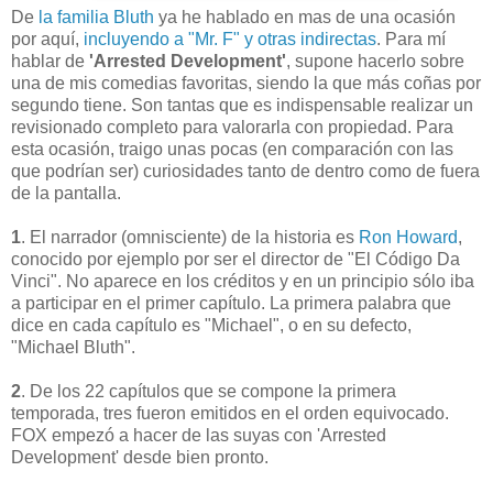
De
la familia Bluth
ya he hablado en mas de una ocasión
por aquí,
incluyendo a "Mr. F" y otras indirectas
. Para mí
hablar de
'Arrested Development'
, supone hacerlo sobre
una de mis comedias favoritas, siendo la que más coñas por
segundo tiene. Son tantas que es indispensable realizar un
revisionado completo para valorarla con propiedad. Para
esta ocasión, traigo unas pocas (en comparación con las
que podrían ser) curiosidades tanto de dentro como de fuera
de la pantalla.
1
. El narrador (omnisciente) de la historia es
Ron Howard
,
conocido por ejemplo por ser el director de "El Código Da
Vinci". No aparece en los créditos y en un principio sólo iba
a participar en el primer capítulo. La primera palabra que
dice en cada capítulo es "Michael", o en su defecto,
"Michael Bluth".
2
. De los 22 capítulos que se compone la primera
temporada, tres fueron emitidos en el orden equivocado.
FOX empezó a hacer de las suyas con 'Arrested
Development' desde bien pronto.