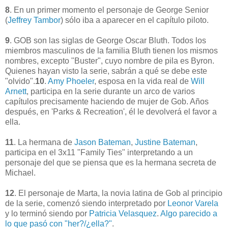
8
. En un primer momento el personaje de George Senior
(
Jeffrey Tambor
) sólo iba a aparecer en el capítulo piloto.
9
.
GOB son las siglas de George Oscar Bluth. Todos los
miembros masculinos de la familia Bluth tienen los mismos
nombres, excepto "Buster", cuyo nombre de pila es Byron.
Quienes hayan visto la serie, sabrán a qué se debe este
"olvido".
10
.
Amy Phoeler
, esposa en la vida real de
Will
Arnett
, participa en la serie durante un arco de varios
capítulos precisamente haciendo de mujer de Gob. Años
después, en 'Parks & Recreation', él le devolverá el favor a
ella.
11
. La hermana de
Jason Bateman
,
Justine Bateman
,
participa en el 3x11 "Family Ties" interpretando a un
personaje del que se piensa que es la hermana secreta de
Michael.
12
. El personaje de Marta, la novia latina de Gob al principio
de la serie, comenzó siendo interpretado por
Leonor Varela
y lo terminó siendo por
Patricia Velasquez
.
Algo parecido a
lo que pasó con "her?/¿ella?"
.