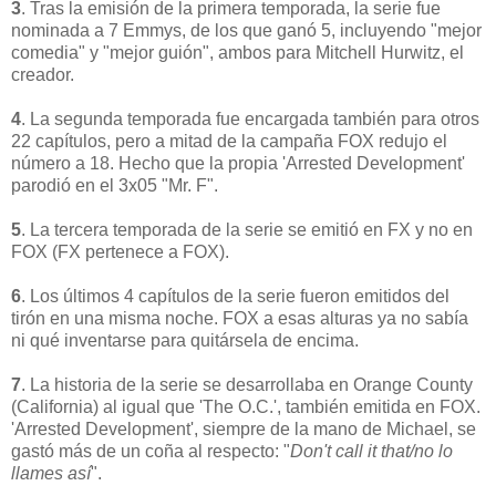
3
. Tras la emisión de la primera temporada, la serie fue
nominada a 7 Emmys, de los que ganó 5, incluyendo "mejor
comedia" y "mejor guión", ambos para Mitchell Hurwitz, el
creador.
4
. La segunda temporada fue encargada también para otros
22 capítulos, pero a mitad de la campaña FOX redujo el
número a 18. Hecho que la propia 'Arrested Development'
parodió en el 3x05 "Mr. F".
5
.
La tercera temporada de la serie se emitió en FX y no en
FOX (FX pertenece a FOX).
6
. Los últimos 4 capítulos de la serie fueron emitidos del
tirón en una misma noche. FOX a esas alturas ya no sabía
ni qué inventarse para quitársela de encima.
7
. La historia de la serie se desarrollaba en Orange County
(California) al igual que 'The O.C.', también emitida en FOX.
'Arrested Development', siempre de la mano de Michael, se
gastó más de un coña al respecto: "
Don't call it that/no lo
llames así
".