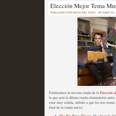
Un recorrido por todas
Elección Mejor Tema Mus
of Thrones a través de s
PUBLICADO POR
DIEGO DEL POZO
ON JUNIO 20,
MOLTISANTI
Recomendación de la semana
La burbuja de los jugado
original
MOLTISANTI
Recomendación de la semana
Finalizamos la novena ronda de la
Elección a
la que será la última ronda eliminatoria antes 
estar muy reñida, debido a que los tres temas 
final de la ronda nueve:
The Big Bang Theory
. Ha obtenido 54 