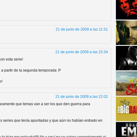
21 de junio de 2009 a las 11:51
strellas de cine y
21 de junio de 2009 a las 15:34
n esta serie!
 a partir de la segunda temporada :P
e!
21 de junio de 2009 a las 22:02
aramente que temas van a ser los que den guerra para
las series que tenía apuntadas y que aún no habían entrado en
adas están en peligro de