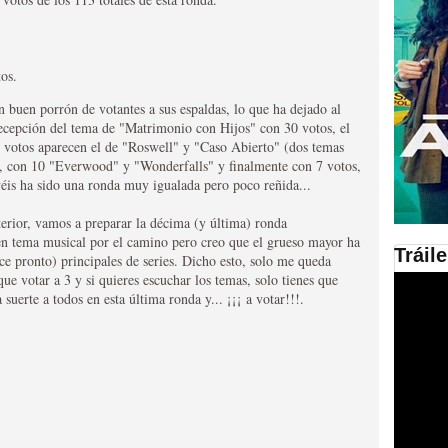
en las plataformas SVOD
ad
os.
un buen porrón de votantes a sus espaldas, lo que ha dejado al
xecepción del tema de "Matrimonio con Hijos" con 30 votos, el
 votos aparecen el de "Roswell" y "Caso Abierto" (dos temas
, con 10 "Everwood" y "Wonderfalls" y finalmente con 7 votos,
s ha sido una ronda muy igualada pero poco reñida...
terior, vamos a preparar la décima (y última) ronda
en tema musical por el camino pero creo que el grueso mayor ha
Tráil
ce pronto) principales de series. Dicho esto, solo me queda
ries al año se superará
que votar a 3 y si quieres escuchar los temas, solo tienes que
uerte a todos en esta última ronda y... ¡¡¡ a votar!!!.