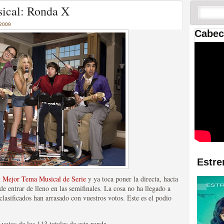
 las temporadas de Game
ical: Ronda X
us mejores tráilers
 2009
Cabec
res de la ficción
Estre
l Mejor Tema Musical de Serie
y ya toca poner la directa, hacia
de entrar de lleno en las semifinales. La cosa no ha llegado a
clasificados han arrasado con vuestros votos. Este es el podio
votos de los 113 totales de esta ronda.