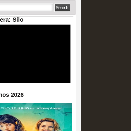
era: Silo
nos 2026