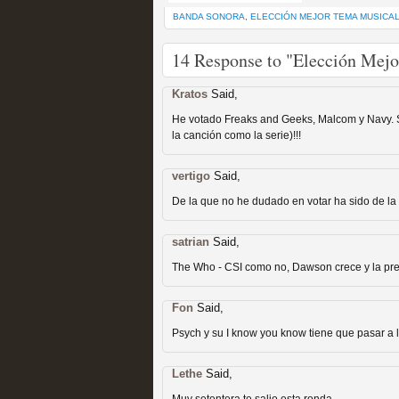
BANDA SONORA
,
ELECCIÓN MEJOR TEMA MUSICA
14 Response to "Elección Mej
Fin de ciclo para las ser
Kratos
Said,
He votado Freaks and Geeks, Malcom y Navy. S
MOLTISANTI
la canción como la serie)!!!
Recomendación de la semana
vertigo
Said,
De la que no he dudado en votar ha sido de la 
satrian
Said,
The Who - CSI como no, Dawson crece y la pre
Taboo es otra miniserie 
Fon
Said,
Psych y su I know you know tiene que pasar a l
miniserie
MOLTISANTI
Lethe
Said,
Recomendación de la semana