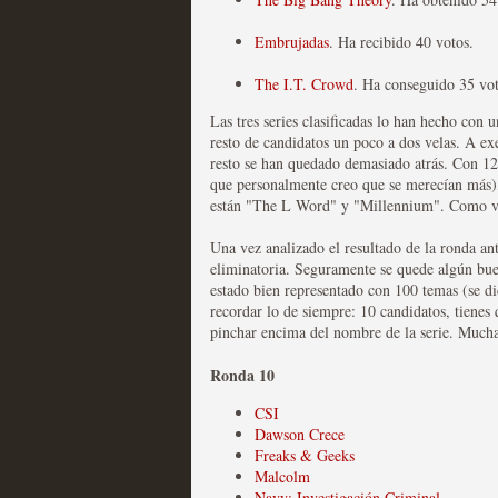
Embrujadas
. Ha recibido 40 votos.
Las series disponibles 
tienen fecha de caducid
The I.T. Crowd
. Ha conseguido 35 vot
Las tres series clasificadas lo han hecho con 
MOLTISANTI
resto de candidatos un poco a dos velas. A e
Recomendación de la semana
resto se han quedado demasiado atrás. Con 12
que personalmente creo que se merecían más)
están "The L Word" y "Millennium". Como véi
Una vez analizado el resultado de la ronda an
eliminatoria. Seguramente se quede algún bu
estado bien representado con 100 temas (se di
La barrera de las 500 se
recordar lo de siempre: 10 candidatos, tienes 
pinchar encima del nombre de la serie. Mucha s
desde Silicon Valley
Ronda 10
MOLTISANTI
Recomendación de la semana
CSI
Dawson Crece
Freaks & Geeks
Malcolm
Navy: Investigación Criminal