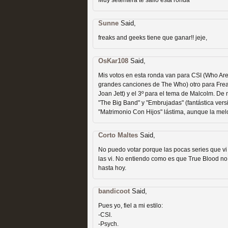
Muy setentera te salio esta ronda
Sunne
Said,
freaks and geeks tiene que ganar!! jeje,
OsKar108
Said,
Las temporadas de pilo
Mis votos en esta ronda van para CSI (Who Are 
grandes canciones de The Who) otro para Frea
MOLTISANTI
Joan Jett) y el 3º para el tema de Malcolm. De 
Recomendación de la semana
"The Big Band" y "Embrujadas" (fantástica ver
"Matrimonio Con Hijos" lástima, aunque la melo
Corto Maltes
Said,
No puedo votar porque las pocas series que vi
las vi. No entiendo como es que True Blood no f
hasta hoy.
Galería con los Mejores
bandicoot
Said,
Pues yo, fiel a mi estilo:
Televisión
-CSI.
-Psych.
MOLTISANTI