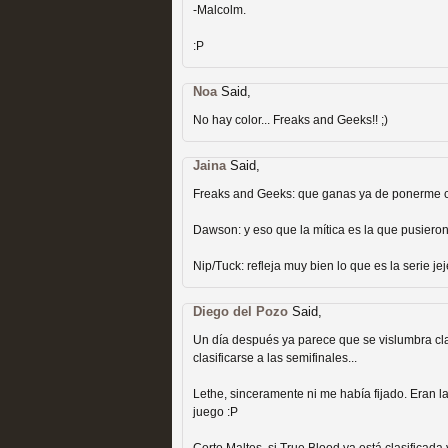
-Malcolm.
Recomendación de la semana
:P
Noa
Said,
No hay color... Freaks and Geeks!! ;)
Las productoras de las e
Jaina
Said,
Freaks and Geeks: que ganas ya de ponerme co
televisión
Dawson: y eso que la mítica es la que pusieron
MOLTISANTI
Recomendación de la semana
Nip/Tuck: refleja muy bien lo que es la serie jej
Diego del Pozo
Said,
Un día después ya parece que se vislumbra cl
clasificarse a las semifinales...
Lethe, sinceramente ni me había fijado. Eran 
Las series de 10 tempor
juego :P