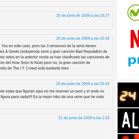
20 de junio de 2009 a las 20:27
20 de junio de 2009 a las 20:36
tos de Amazon
You en este caso, pero las 3 versiones de la serie tienen
ks & Geeks (estupenda serie y gran canción Bad Reputation de
mis votos en la anterior ronda se han clasificado las canciones de
sión del How Soon Is Now) pero no, la gran canción de
día de The I.T. Crowd está bastante bien.
20 de junio de 2009 a las 20:42
 de estas que figuran aqui no me mueven un pelo y el resto no
igura para nada!!!! Es la mejor intro de una serie que he visto
 Personajes de Series de
21 de junio de 2009 a las 1:03