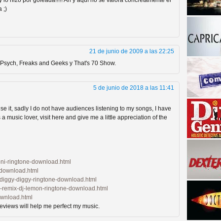
y lo hizo por goleada!!!!! Ah y aquí no se valora concretamente el
 ;)
21 de junio de 2009 a las 22:25
or Psych, Freaks and Geeks y That's 70 Show.
5 de junio de 2018 a las 11:41
a descubrir la "verdad"
use it, sadly I do not have audiences listening to my songs, I have
s a music lover, visit here and give me a little appreciation of the
oni-ringtone-download.html
e-download.html
-diggy-diggy-ringtone-download.html
ni-remix-dj-lemon-ringtone-download.html
ownload.html
reviews will help me perfect my music.