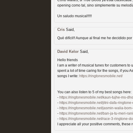
extinción
Corto Maltes, si True Blood ya está clasificada 
opening como tal, sino simplemente su melodía
MOLTISANTI
Recomendación de la semana
Un saludo musical!!!!!
Cris
Said,
Qué difícil!! Aunque al final me he decidido p
David Kelor
Said,
Expediente X: Guía par
Hello friends
I am a writer of musical tunes for customers to 
MOLTISANTI
spent a lot of time caring for the songs, if you A
Recomendación de la semana
songs I write:
https://ringtonesmobile.net/
You can also listen to 5 of my best songs here:
-
https://ringtonesmobile.net/kaun-tujhe-ms-dh
-
https://ringtonesmobile.net/jitni-dafa-rington
-
https://ringtonesmobile.net/jasmin-walia-bom
-
https://ringtonesmobile.net/ban-ja-tu-meri-ra
-
https://ringtonesmobile.net/race-3-ringtone-d
I appreciate all your positive comments, these 
La taquilla de las series