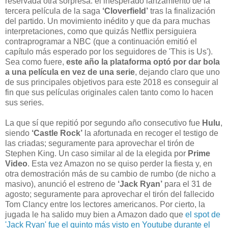
reservada otra sorpresa: el inesperado lanzamiento de la
tercera película de la saga
‘Cloverfield’
tras la finalización
del partido. Un movimiento inédito y que da para muchas
interpretaciones, como que quizás Netflix persiguiera
contraprogramar a NBC (que a continuación emitió el
capítulo más esperado por los seguidores de 'This is Us').
Sea como fuere,
este año la plataforma optó por dar bola
a una película en vez de una serie
, dejando claro que uno
de sus principales objetivos para este 2018 es conseguir al
fin que sus películas originales calen tanto como lo hacen
sus series.
La que sí que repitió por segundo año consecutivo fue
Hulu
,
siendo
‘Castle Rock’
la afortunada en recoger el testigo de
las criadas; seguramente para aprovechar el tirón de
Stephen King. Un caso similar al de la elegida por
Prime
Video
. Esta vez Amazon no se quiso perder la fiesta y, en
otra demostración más de su cambio de rumbo (de nicho a
masivo), anunció el estreno de
‘Jack Ryan’
para el 31 de
agosto; seguramente para aprovechar el tirón del fallecido
Tom Clancy entre los lectores americanos. Por cierto, la
jugada le ha salido muy bien a Amazon dado que
el spot de
'Jack Ryan' fue el quinto más visto en Youtube durante el