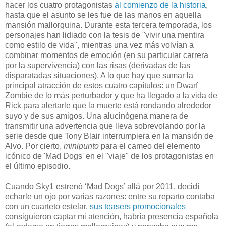
hacer los cuatro protagonistas
al comienzo de la historia
,
hasta que el asunto se les fue de las manos en aquella
mansión mallorquina. Durante esta tercera temporada, los
personajes han lidiado con la tesis de "vivir una mentira
como estilo de vida", mientras una vez más volvían a
combinar momentos de emoción (en su particular carrera
por la supervivencia) con las risas (derivadas de las
disparatadas situaciones). A lo que hay que sumar la
principal atracción de estos cuatro capítulos: un Dwarf
Zombie de lo más perturbador y que ha llegado a la vida de
Rick para alertarle que la muerte está rondando alrededor
suyo y de sus amigos. Una alucinógena manera de
transmitir una advertencia que lleva sobrevolando por la
serie desde que Tony Blair interrumpiera en la mansión de
Alvo. Por cierto,
minipunto
para el cameo del elemento
icónico de 'Mad Dogs' en el "viaje" de los protagonistas en
el último episodio.
Cuando Sky1 estrenó ‘Mad Dogs’ allá por 2011, decidí
echarle un ojo por varias razones: entre su reparto contaba
con un cuarteto estelar,
sus teasers promocionales
consiguieron captar mi atención, habría presencia española