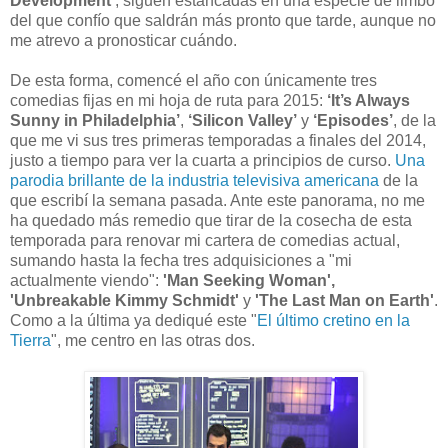
Development’
, siguen estancadas en una especie de limbo
del que confío que saldrán más pronto que tarde, aunque no
me atrevo a pronosticar cuándo.
De esta forma, comencé el año con únicamente tres
comedias fijas en mi hoja de ruta para 2015:
‘It’s Always
Sunny in Philadelphia’
,
‘Silicon Valley’
y
‘Episodes’
, de la
que me vi sus tres primeras temporadas a finales del 2014,
justo a tiempo para ver la cuarta a principios de curso.
Una
parodia brillante de la industria televisiva americana
de la
que escribí la semana pasada. Ante este panorama, no me
ha quedado más remedio que tirar de la cosecha de esta
temporada para renovar mi cartera de comedias actual,
sumando hasta la fecha tres adquisiciones a "mi
actualmente viendo":
'Man Seeking Woman',
'Unbreakable Kimmy Schmidt'
y
'The Last Man on Earth'
.
Como a la última ya dediqué este "
El último cretino en la
Tierra
", me centro en las otras dos.