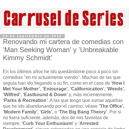
23 de septiembre de 2015
Renovando mi cartera de comedias con
'Man Seeking Woman' y 'Unbreakable
Kimmy Schmidt'
En los últimos años he ido quedándome poco a poco sin
comedias "en mi actualmente viendo". Muchas de las que
seguía han ido llegando a su fin, como en el caso de
‘How I
Met Your Mother’, ‘Entourage’, ‘Californication’, ‘Weeds’,
‘Wilfred’, ‘Eastbound & Down’
y, más recientemente,
‘Parks & Recreation’
. A las que tengo que sumar aquellas
que he ido abandonando por el camino, véase
‘The Office’,
‘Modern Family’, ‘Girls’
, o
‘The Big Bang Theory’
. Por si
no fuera suficiente, además, dos de mis favoritas de
siempre,
‘Curb Your Enthusiasm’
y
‘Arrested