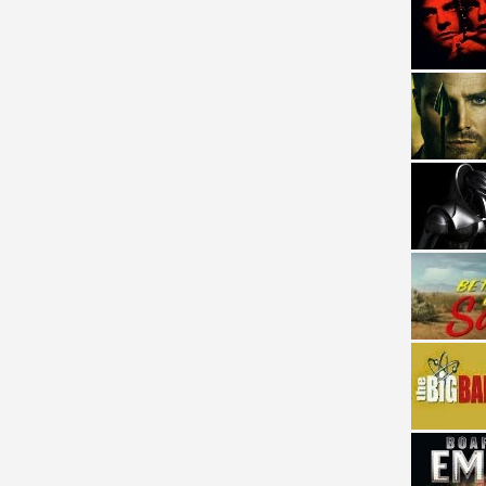
strellas de cine y
adas están en peligro de