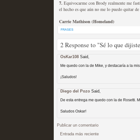
7.
Equivocarme con Brody realmente me fastid
el hecho es que aún no me lo puedo quitar de 
Carrie Mathison (Homeland)
Mi experiencia como u
FRASES
MOLTISANTI
Recomendación de la semana
2 Response to "Sé lo que dijis
OsKar108
Said,
Me quedo con la de Mike, y destacaría a la mism
¡Saludos!
Diego del Pozo
Said,
The Get Down o cómo ac
De esta entrega me quedo con la de Rosetti.
series más caras de la h
Saludos Oskar!
MOLTISANTI
Publicar un comentario
Recomendación de la semana
Entrada más reciente