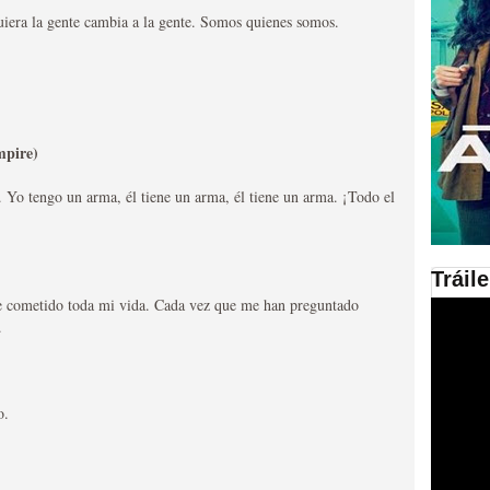
uiera la gente cambia a la gente. Somos quienes somos.
en las plataformas SVOD
ad
pire)
Yo tengo un arma, él tiene un arma, él tiene un arma. ¡Todo el
Tráil
ries al año se superará
e he cometido toda mi vida. Cada vez que me han preguntado
.
o.