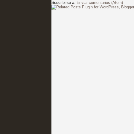
Suscribirse a:
Enviar comentarios (Atom)
Fin de ciclo para las ser
MOLTISANTI
Recomendación de la semana
Taboo es otra miniserie 
miniserie
MOLTISANTI
Recomendación de la semana