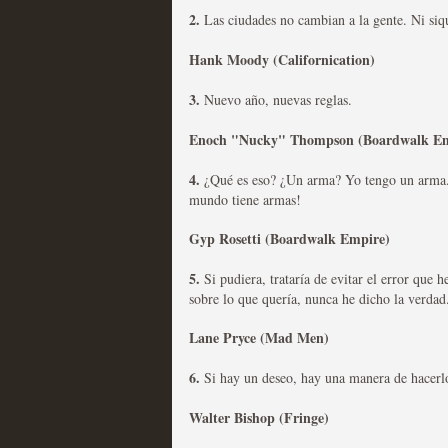
2.
Las ciudades no cambian a la gente. Ni siq
Las series disponibles 
Hank Moody (Californication)
tienen fecha de caducid
3.
Nuevo año, nuevas reglas.
MOLTISANTI
Recomendación de la semana
Enoch "Nucky" Thompson (Boardwalk Em
4.
¿Qué es eso? ¿Un arma? Yo tengo un arma. 
mundo tiene armas!
Gyp Rosetti (Boardwalk Empire)
5.
La barrera de las 500 se
Si pudiera, trataría de evitar el error qu
sobre lo que quería, nunca he dicho la verdad
desde Silicon Valley
Lane Pryce (Mad Men)
MOLTISANTI
Recomendación de la semana
6.
Si hay un deseo, hay una manera de hacerl
Walter Bishop (Fringe)