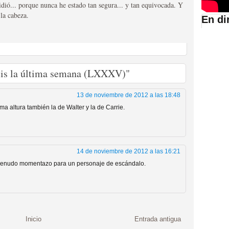
ió... porque nunca he estado tan segura... y tan equivocada. Y
la cabeza.
En di
suario de HBO España
teis la última semana (LXXXV)"
13 de noviembre de 2012 a las 18:48
a altura también la de Walter y la de Carrie.
14 de noviembre de 2012 a las 16:21
abar siendo una de las
 Menudo momentazo para un personaje de escándalo.
istoria
Inicio
Entrada antigua