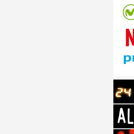
tos de Amazon
 Personajes de Series de