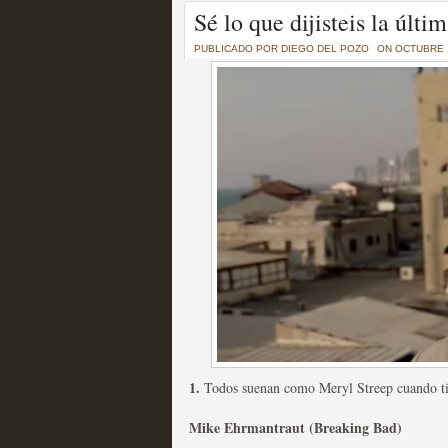
Un recorrido por todas
Sé lo que dijisteis la ú
of Thrones a través de s
PUBLICADO POR
DIEGO DEL POZO
ON OCTUBRE 1
MOLTISANTI
Recomendación de la semana
La burbuja de los jugado
original
MOLTISANTI
Recomendación de la semana
1.
Todos suenan como Meryl Streep cuando tie
Mike Ehrmantraut (Breaking Bad)