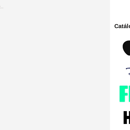
Catá
ies de viajes en el tiempo
británica que no es