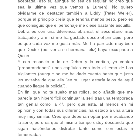
aceptada (eso sí, aunque no sea de regular no creo que
sea la última vez que vemos a Lumen). No quiero
olvidarme de destacar también a Liddy (Peter Weller),
porque al principio creía que tendría menos peso, pero es
que consiguió que el personaje me diese bastante asquillo.
Debra es con una diferencia abismal, el secundario más
trabajado y a mi sí me ha gustado desde el principio, pero
es que cada vez me gusta más. Me ha parecido muy bien
que Dexter (por ver a su hermana feliz) haya exculpado a
Quinn.
Y con respecto a lo de Debra y la cortina, ya venían
"preparandonos" unos capítulos con todo el tema de Los
Vigilantes (aunque no me he dado cuenta hasta que justo
les avisaba de que ella "en su lugar estaría lejos de aquí
cuando llegue la policia").
En fin, que no te suelto más rollos, solo añadir que me
parecía tan hiperdifícil continuar la seri tras una temporada
tan genial como la 4ª, pero que esta, al menos en mi
opinión y con todas sus diferencias, ha estado a una altura
muy muy similar. Creo que deberían optar por ir acabando
la serie, pero es que al mismo tiempo estoy deseando que
sigan haciéndonos disfrutar tanto como con estas 5
temporadas.