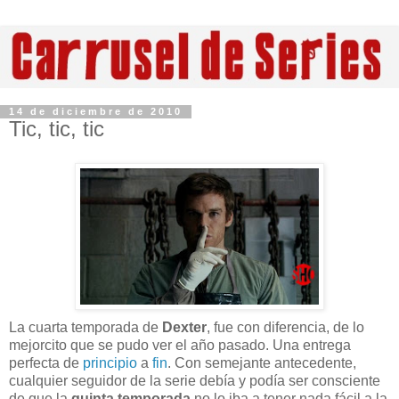
14 de diciembre de 2010
Tic, tic, tic
La cuarta temporada de
Dexter
, fue con diferencia, de lo
mejorcito que se pudo ver el año pasado. Una entrega
perfecta de
principio
a
fin
. Con semejante antecedente,
cualquier seguidor de la serie debía y podía ser consciente
de que la
quinta temporada
no lo iba a tener nada fácil a la