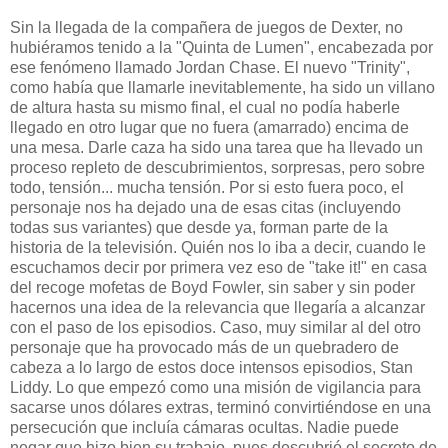
Sin la llegada de la compañera de juegos de Dexter, no
hubiéramos tenido a la "Quinta de Lumen", encabezada por
ese fenómeno llamado Jordan Chase. El nuevo "Trinity",
como había que llamarle inevitablemente, ha sido un villano
de altura hasta su mismo final, el cual no podía haberle
llegado en otro lugar que no fuera (amarrado) encima de
una mesa. Darle caza ha sido una tarea que ha llevado un
proceso repleto de descubrimientos, sorpresas, pero sobre
todo, tensión... mucha tensión. Por si esto fuera poco, el
personaje nos ha dejado una de esas citas (incluyendo
todas sus variantes) que desde ya, forman parte de la
historia de la televisión. Quién nos lo iba a decir, cuando le
escuchamos decir por primera vez eso de "take it!" en casa
del recoge mofetas de Boyd Fowler, sin saber y sin poder
hacernos una idea de la relevancia que llegaría a alcanzar
con el paso de los episodios. Caso, muy similar al del otro
personaje que ha provocado más de un quebradero de
cabeza a lo largo de estos doce intensos episodios, Stan
Liddy. Lo que empezó como una misión de vigilancia para
sacarse unos dólares extras, terminó convirtiéndose en una
persecución que incluía cámaras ocultas. Nadie puede
negar que hizo bien su trabajo, pues descubrió el secreto de