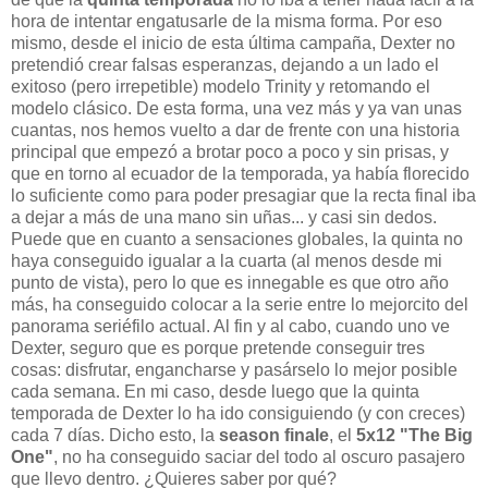
hora de intentar engatusarle de la misma forma. Por eso
mismo, desde el inicio de esta última campaña, Dexter no
pretendió crear falsas esperanzas, dejando a un lado el
exitoso (pero irrepetible) modelo Trinity y retomando el
modelo clásico. De esta forma, una vez más y ya van unas
cuantas, nos hemos vuelto a dar de frente con una historia
principal que empezó a brotar poco a poco y sin prisas, y
que en torno al ecuador de la temporada, ya había florecido
lo suficiente como para poder presagiar que la recta final iba
a dejar a más de una mano sin uñas... y casi sin dedos.
Puede que en cuanto a sensaciones globales, la quinta no
haya conseguido igualar a la cuarta (al menos desde mi
punto de vista), pero lo que es innegable es que otro año
más, ha conseguido colocar a la serie entre lo mejorcito del
panorama seriéfilo actual. Al fin y al cabo, cuando uno ve
Dexter, seguro que es porque pretende conseguir tres
cosas: disfrutar, engancharse y pasárselo lo mejor posible
cada semana. En mi caso, desde luego que la quinta
temporada de Dexter lo ha ido consiguiendo (y con creces)
cada 7 días. Dicho esto, la
season finale
, el
5x12 "The Big
One"
, no ha conseguido saciar del todo al oscuro pasajero
que llevo dentro. ¿Quieres saber por qué?