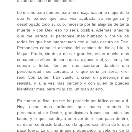
actuar asi fuese lo mas natural.
Lo mismo para Lumen, para mi encaja bastante mejor de lo
que te parece que una vez acabada su venganza y
desahogado todo su odio, necesite por fin alejarse de tanta
muerte, y con Dex, eso no seria posible. Ademas, añadiria
que me parece el personaje mas humano y creible de
todos los que han interactuado con el lado oscuro de Dex.
Personajes como el asesino del camion de hielo, Lila, o
Miguel Prado, sin dejar de ser grandes, estan mucho mas
cercanos al villano de serie que a alguien real, y si trinity les
supero a todos, fue por que acertaron dandole una
personalidad mas cercana a lo que seria un serial killer
real. Con Lumen han vuelto a crear un personaje mas
realista, y a la vez mas cercano y con quien te puedes
identificar mas, para mi gusto, un gran acierto.
En cuanto al final, no me ha parecido tan idilico como a ti.
Hay estan mas brillantes que nunca tratando la
personalidad de Dexter, grandisimas frases por todos los
lados, y lo que nos dejan entrever de lo que pasa dentro,
es de un contraste brutal con la apariencia idilica de lo que
pasa fuera. La ultima imagen, apagando la vela, es de lo