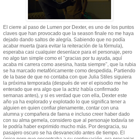
El cierre al paso de Lumen por Dexter, es uno de los puntos
claves que han provocado que la season finale no me haya
dejado dando saltos de alegría. Sabiendo que no podía
acabar muerta (para evitar la reiteración de la fórmula),
esperaba casi cualquier desenlace para el personaje, pero
no algo tan simple como el "gracias por tu ayuda, aquí
acaba mi carrera como asesina, hasta siempre", que la rubia
se ha marcado metafóricamente como despedida. Partiendo
de la base de que no contaba con que Julia Stiles siguiera
la próxima temporada (después de ver el episodio me he
enterado que era algo que la actriz había confirmado
semanas antes), y si es verdad que con ella, Dexter este
año ya ha explorado y explotado lo que significa tener a
alguien en quien confiar plenamente, contar con una
alumna y compañera de faena e incluso creer haber dado
con su alma gemela, considero que al personaje todavía se
le podría haber exprimido mucho más. Por desgracia, su
pasajero oscuro se ha desvanecido antes de tiempo. El
único pero que encontraba a su continuación, era presagiar