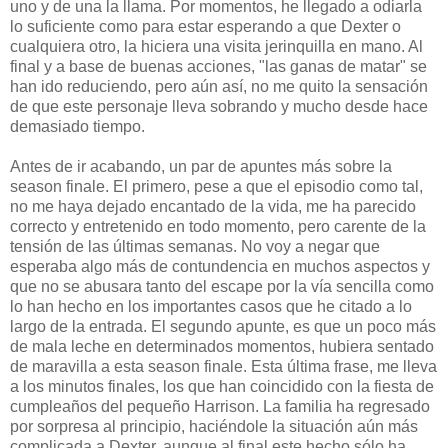
uno y de una la llama. Por momentos, he llegado a odiarla
lo suficiente como para estar esperando a que Dexter o
cualquiera otro, la hiciera una visita jerinquilla en mano. Al
final y a base de buenas acciones, "las ganas de matar" se
han ido reduciendo, pero aún así, no me quito la sensación
de que este personaje lleva sobrando y mucho desde hace
demasiado tiempo.
Antes de ir acabando, un par de apuntes más sobre la
season finale. El primero, pese a que el episodio como tal,
no me haya dejado encantado de la vida, me ha parecido
correcto y entretenido en todo momento, pero carente de la
tensión de las últimas semanas. No voy a negar que
esperaba algo más de contundencia en muchos aspectos y
que no se abusara tanto del escape por la vía sencilla como
lo han hecho en los importantes casos que he citado a lo
largo de la entrada. El segundo apunte, es que un poco más
de mala leche en determinados momentos, hubiera sentado
de maravilla a esta season finale. Esta última frase, me lleva
a los minutos finales, los que han coincidido con la fiesta de
cumpleaños del pequeño Harrison. La familia ha regresado
por sorpresa al principio, haciéndole la situación aún más
complicada a Dexter, aunque al final este hecho sólo ha