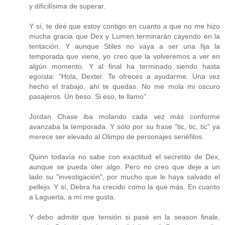
y dificilísima de superar.
Y sí, te diré que estoy contigo en cuanto a que no me hizo
mucha gracia que Dex y Lumen terminarán cayendo en la
tentación. Y aunque Stiles no vaya a ser una fija la
temporada que viene, yo creo que la volveremos a ver en
algún momento. Y al final ha terminado siendo hasta
egoísta: "Hola, Dexter. Te ofreces a ayudarme. Una vez
hecho el trabajo, ahí te quedas. No me mola mi oscuro
pasajeros. Un beso. Si eso, te llamo".
Jordan Chase iba molando cada vez más conforme
avanzaba la temporada. Y sólo por su frase "tic, tic, tic" ya
merece ser elevado al Olimpo de personajes seriéfilos.
Quinn todavía no sabe con exactitud el secretito de Dex,
aunque se pueda oler algo. Pero no creo que deje a un
lado su "investigación", por mucho que le haya salvado el
pellejo. Y sí, Debra ha crecido como la que más. En cuanto
a Laguerta, a mí me gusta.
Y debo admitir que tensión si pasé en la season finale,