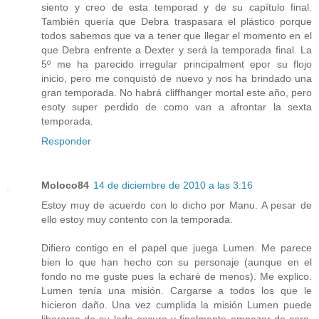
siento y creo de esta temporad y de su capítulo final.
También quería que Debra traspasara el plástico porque
todos sabemos que va a tener que llegar el momento en el
que Debra enfrente a Dexter y será la temporada final. La
5º me ha parecido irregular principalment epor su flojo
inicio, pero me conquistó de nuevo y nos ha brindado una
gran temporada. No habrá cliffhanger mortal este año, pero
esoty super perdido de como van a afrontar la sexta
temporada.
Responder
Moloco84
14 de diciembre de 2010 a las 3:16
Estoy muy de acuerdo con lo dicho por Manu. A pesar de
ello estoy muy contento con la temporada.
Difiero contigo en el papel que juega Lumen. Me parece
bien lo que han hecho con su personaje (aunque en el
fondo no me guste pues la echaré de menos). Me explico.
Lumen tenía una misión. Cargarse a todos los que le
hicieron daño. Una vez cumplida la misión Lumen puede
liberarse de su lado oscuro y finalmente empezar de cero.