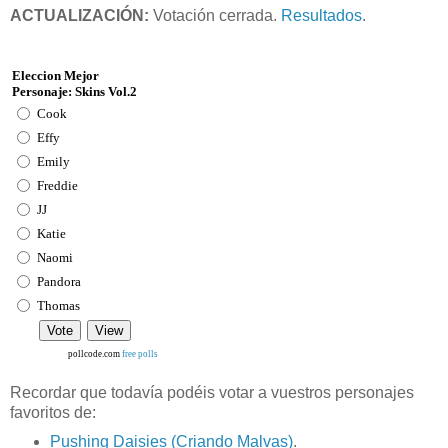
ACTUALIZACIÓN:
Votación cerrada.
Resultados
.
Eleccion Mejor
Personaje: Skins Vol.2
Cook
Effy
Emily
Freddie
JJ
Katie
Naomi
Pandora
Thomas
pollcode.com
free polls
Recordar que todavía podéis votar a vuestros personajes
favoritos de:
Pushing Daisies (Criando Malvas)
.