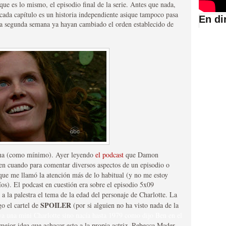
 que es lo mismo, el episodio final de la serie. Antes que nada,
 cada capítulo es un historia independiente asique tampoco pasa
En di
la segunda semana ya hayan cambiado el orden establecido de
suario de HBO España
mana (como mínimo). Ayer leyendo
el podcast
que Damon
abar siendo una de las
en cuando para comentar diversos aspectos de un episodio o
istoria
que me llamó la atención más de lo habitual (y no me estoy
ríos). El podcast en cuestión era sobre el episodio 5x09
 a la palestra el tema de la edad del personaje de Charlotte. La
SPOILER
go el cartel de
(por si alguien no ha visto nada de la
a una mini Charlotte sino nacía hasta 1979 como dijo Ben en el
ejor idea que achacar esto a la propia actriz, Rebecca Mader,