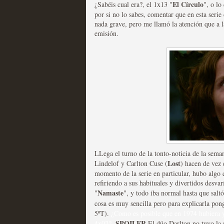
El Círculo
¿Sabéis cual era?, el 1x13 "
", o lo
por si no lo sabes, comentar que en esta serie
nada grave, pero me llamó la atención que a 
emisión.
Mi experiencia como u
MOLTISANTI
Recomendación de la semana
LLega el turno de la tonto-noticia de la se
The Get Down o cómo ac
Lost
Lindelof y Carlton Cuse (
) hacen de vez 
series más caras de la h
momento de la serie en particular, hubo algo 
refiriendo a sus habituales y divertidos desva
MOLTISANTI
Namaste
"
", y todo iba normal hasta que saltó
Recomendación de la semana
cosa es muy sencilla pero para explicarla pon
5ºT).
¿Como es posible que en 1974 hubiera y
SPOILER
4x02?
.
El dúo Darlton no tuvo la m