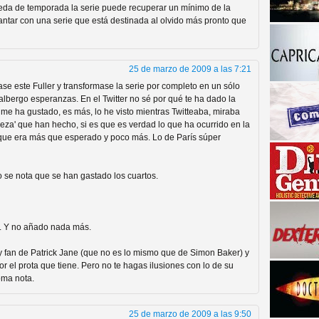
ueda de temporada la serie puede recuperar un mínimo de la
antar con una serie que está destinada al olvido más pronto que
25 de marzo de 2009 a las 7:21
e este Fuller y transformase la serie por completo en un sólo
lbergo esperanzas. En el Twitter no sé por qué te ha dado la
me ha gustado, es más, lo he visto mientras Twitteaba, miraba
ieza' que han hecho, si es que es verdad lo que ha ocurrido en la
nque era más que esperado y poco más. Lo de París súper
a descubrir la "verdad"
o se nota que se han gastado los cuartos.
a. Y no añado nada más.
y fan de Patrick Jane (que no es lo mismo que de Simon Baker) y
r el prota que tiene. Pero no te hagas ilusiones con lo de su
toma nota.
25 de marzo de 2009 a las 9:50