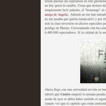
tenían puestas sus esperanzas en este guionist
no hay quien lo cambie. Cosas que destaco del
Las series disponibles 
simplemente lucir palmito, el "homenaje" al
amiga de Angela
). Además no me han entrado 
tienen fecha de caducid
no me pasaba que quería remarcarlo) y por últ
más la clara inversión en efectos especiales pa
MOLTISANTI
pródigo de Heroes. Curiosamente este ha coinc
Recomendación de la semana
6.480.000 espectadores.
Si la calidad de la se
La barrera de las 500 se
desde Silicon Valley
MOLTISANTI
Recomendación de la semana
Ahora llego con una curiosidad servida en ba
Cuatro
sabréis que
empezó la semana pasada 
noche de ayer se debía haber emitido el segund
cuando veo que el capítulo que están emitiend