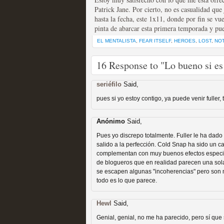
Patrick Jane. Por cierto, no es casualidad que
hasta la fecha, este 1x11, donde por fin se vue
pinta de abarcar esta primera temporada y pu
EL MENTALISTA
,
FEAR ITSELF
,
HEROES
,
LOST
,
NOT
16 Response to "Lo bueno si es
Las temporadas de pilo
seriéfilo
Said,
MOLTISANTI
Recomendación de la semana
pues si yo estoy contigo, ya puede venir fuller,
Anónimo
Said,
Pues yo discrepo totalmente. Fuller le ha dado
salido a la perfección. Cold Snap ha sido un 
complementan con muy buenos efectos especial
de blogueros que en realidad parecen una sol
se escapen algunas "incoherencias" pero son m
todo es lo que parece.
Galería con los Mejores
Hewl
Said,
Televisión
Genial, genial, no me ha parecido, pero sí que
MOLTISANTI