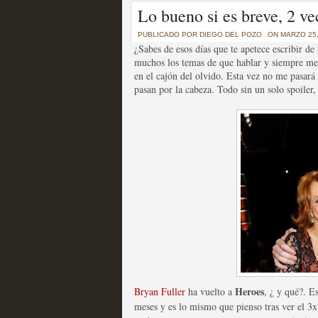
Un recorrido por todas
Lo bueno si es breve, 2 v
of Thrones a través de s
PUBLICADO POR
DIEGO DEL POZO
ON MARZO 25,
¿Sabes de esos días que te apetece escribir 
MOLTISANTI
muchos los temas de que hablar y siempre me 
Recomendación de la semana
en el cajón del olvido. Esta vez no me pasará
pasan por la cabeza. Todo sin un solo spoiler
La burbuja de los jugado
original
MOLTISANTI
Recomendación de la semana
Heroes
Bryan Fuller
ha vuelto a
, ¿ y qué?. E
meses y es lo mismo que pienso tras ver el 3x