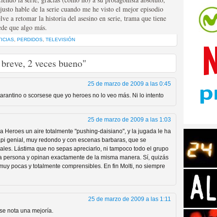
 justo hable de la serie cuando me he visto el mejor episodio
lve a retomar la historia del asesino en serie, trama que tiene
ede que algo más.
ICIAS
,
PERDIDOS
,
TELEVISIÓN
 breve, 2 veces bueno"
tos de Amazon
25 de marzo de 2009 a las 0:45
 tarantino o scorsese que yo heroes no lo veo más. Ni lo intento
25 de marzo de 2009 a las 1:03
 a Heroes un aire totalmente "pushing-daisiano", y la jugada le ha
capi genial, muy redondo y con escenas barbaras, que se
es. Lástima que no sepas apreciarlo, ni tampoco todo el grupo
a persona y opinan exactamente de la misma manera. Sí, quizás
uy pocas y totalmente comprensibles. En fin Molti, no siempre
 Personajes de Series de
25 de marzo de 2009 a las 1:11
 se nota una mejoría.