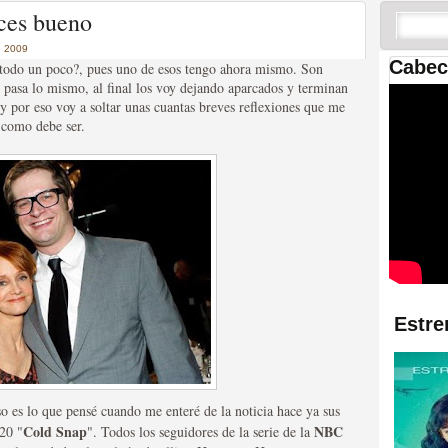
 las temporadas de Game
eces bueno
us mejores tráilers
 2009
Cabec
de todo un poco?, pues uno de esos tengo ahora mismo. Son
pasa lo mismo, al final los voy dejando aparcados y terminan
 y por eso voy a soltar unas cuantas breves reflexiones que me
, como debe ser.
res de la ficción
Estre
so es lo que pensé cuando me enteré de la noticia hace ya sus
Cold Snap
NBC
20 "
". Todos los seguidores de la serie de la