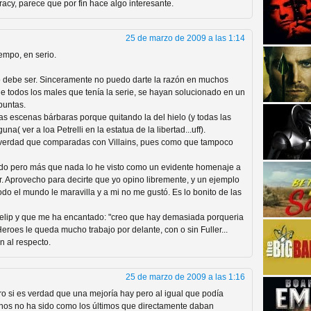
acy, parece que por fin hace algo interesante.
25 de marzo de 2009 a las 1:14
iempo, en serio.
o debe ser. Sinceramente no puedo darte la razón en muchos
 todos los males que tenía la serie, se hayan solucionado en un
puntas.
strellas de cine y
as escenas bárbaras porque quitando la del hielo (y todas las
( ver a loa Petrelli en la estatua de la libertad...uff).
la verdad que comparadas con Villains, pues como que tampoco
ado pero más que nada lo he visto como un evidente homenaje a
er. Aprovecho para decirte que yo opino libremente, y un ejemplo
odo el mundo le maravilla y a mi no me gustó. Es lo bonito de las
Felip y que me ha encantado: "creo que hay demasiada porqueria
eroes le queda mucho trabajo por delante, con o sin Fuller...
n al respecto.
25 de marzo de 2009 a las 1:16
adas están en peligro de
ro si es verdad que una mejoría hay pero al igual que podía
enos no ha sido como los últimos que directamente daban