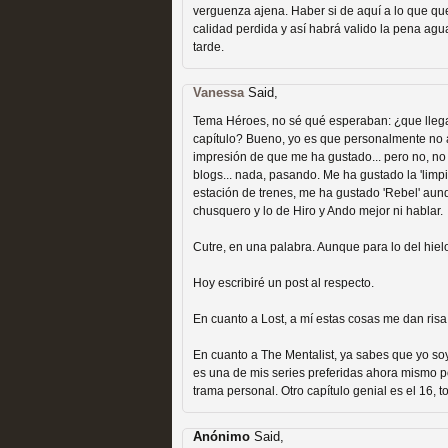
extinción
verguenza ajena. Haber si de aquí a lo que q
calidad perdida y así habrá valido la pena agu
MOLTISANTI
tarde.
Recomendación de la semana
Vanessa
Said,
Tema Héroes, no sé qué esperaban: ¿que llegas
capítulo? Bueno, yo es que personalmente no a
impresión de que me ha gustado... pero no, no 
blogs... nada, pasando. Me ha gustado la 'limp
estación de trenes, me ha gustado 'Rebel' au
Expediente X: Guía par
chusquero y lo de Hiro y Ando mejor ni hablar.
MOLTISANTI
Cutre, en una palabra. Aunque para lo del hiel
Recomendación de la semana
Hoy escribiré un post al respecto.
En cuanto a Lost, a mí estas cosas me dan ris
En cuanto a The Mentalist, ya sabes que yo so
es una de mis series preferidas ahora mismo po
trama personal. Otro capítulo genial es el 16, 
Anónimo
La taquilla de las series
Said,