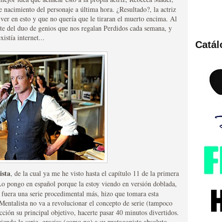
e nacimiento del personaje a última hora. ¿Resultado?, la actriz
ver en esto y que no quería que le tiraran el muerto encima. Al
arte del duo de genios que nos regalan Perdidos cada semana, y
stía internet...
Catá
ies de viajes en el tiempo
británica que no es
ista
, de la cual ya me he visto hasta el capítulo 11 de la primera
Lo pongo en español porque la estoy viendo en versión doblada,
 fuera una serie procedimental más, hizo que tomara esta
 Mentalista no va a revolucionar el concepto de serie (tampoco
cción su principal objetivo, hacerte pasar 40 minutos divertidos.
iendo la serie, gracias (como no) a su protagonista absoluto,