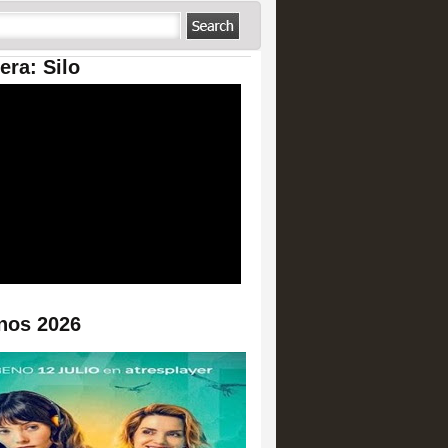
era: Silo
nos 2026