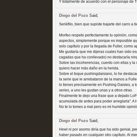
Y totalmente de acuerdo con el personaje de Tr
Recomendación de la semana
Diego del Pozo
Said,
Seriéfilo, bien que supiste bajarte del carro a t
Morfeo respeto perfectamente tu opinión, com
aspectos, simplemente porque es imposible que
solo capítulo y por la llegada de Fuller, como a
Las productoras de las e
Me gustaría que me dijeras cuales han sido es
cagadas que ha conllevado) no destacaría ninguna
televisión
Sobre las incoherencias, cuento con ellas y 
quiero hacer más daño en la herida.
MOLTISANTI
Sobre el toque pushingdaisiano, lo he destac
Recomendación de la semana
la serie que le arrebataron de la manos a Full
lo tienes precisamente en Pushing Daisies, a t
series, a uno les gustan unas y a otros otras.
Finalmente te dejo una frase que a dejado Lo
acumulada de antes para poder arreglarla". A H
No te lo tomes a mal pero es mi humilde opinió
Diego del Pozo
Said,
Las series de 10 tempor
Hewl ni por asomo diría que ha sido genial, pe
haber pasado en cualquier otro capítulo. Al m