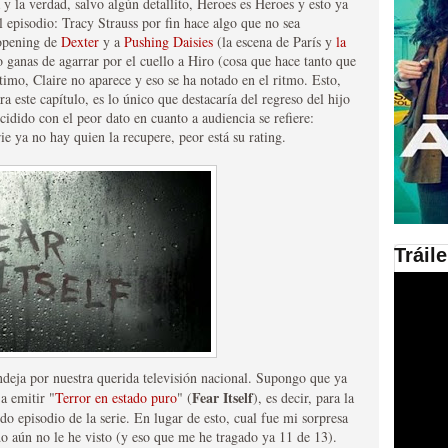
a y la verdad, salvo algún detallito, Heroes es Heroes y esto ya
 episodio: Tracy Strauss por fin hace algo que no sea
en las plataformas SVOD
 opening de
Dexter
y a
Pushing Daisies
(la escena de París y
la
ganas de agarrar por el cuello a Hiro (cosa que hace tanto que
ad
imo, Claire no aparece y eso se ha notado en el ritmo. Esto,
ra este capítulo, es lo único que destacaría del regreso del hijo
idido con el peor dato en cuanto a audiencia se refiere:
rie ya no hay quien la recupere, peor está su rating.
Tráil
ries al año se superará
ndeja por nuestra querida televisión nacional. Supongo que ya
Fear Itself
a emitir "
Terror en estado puro
" (
), es decir, para la
o episodio de la serie. En lugar de esto, cual fue mi sorpresa
o aún no le he visto (y eso que me he tragado ya 11 de 13).