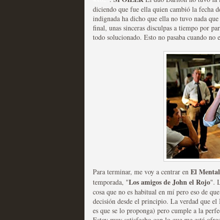
diciendo que fue ella quien cambió la fecha d
indignada ha dicho que ella no tuvo nada que 
final, unas sinceras disculpas a tiempo por p
todo solucionado. Esto no pasaba cuando no exi
Fin de ciclo para las ser
MOLTISANTI
Recomendación de la semana
Taboo es otra miniserie 
El Mental
Para terminar, me voy a centrar en
Los amigos de John el Rojo
temporada, "
". 
miniserie
cosa que no es habitual en mí pero eso de que
decisión desde el principio. La verdad que el
MOLTISANTI
es que se lo proponga) pero cumple a la perfe
Recomendación de la semana
Estoy muy satisfecho con lo que me está ofrec