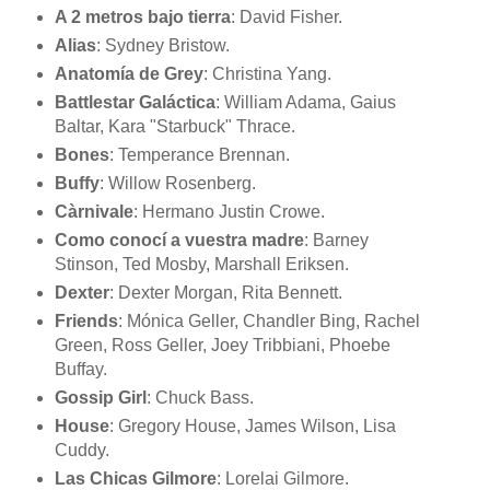
A 2 metros bajo tierra
: David Fisher.
Alias
: Sydney Bristow.
Anatomía de Grey
: Christina Yang.
Battlestar Galáctica
: William Adama, Gaius
Baltar, Kara "Starbuck" Thrace.
Bones
: Temperance Brennan.
Buffy
: Willow Rosenberg.
Càrnivale
: Hermano Justin Crowe.
Como conocí a vuestra madre
: Barney
Stinson, Ted Mosby, Marshall Eriksen.
Dexter
: Dexter Morgan, Rita Bennett.
Friends
: Mónica Geller, Chandler Bing, Rachel
Green, Ross Geller, Joey Tribbiani, Phoebe
Buffay.
Gossip Girl
: Chuck Bass.
House
: Gregory House, James Wilson, Lisa
Cuddy.
Las Chicas Gilmore
: Lorelai Gilmore.