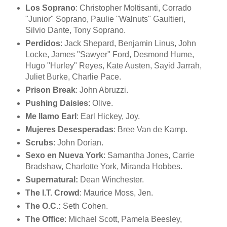
Los Soprano
: Christopher Moltisanti, Corrado
"Junior" Soprano, Paulie "Walnuts" Gaultieri,
Silvio Dante, Tony Soprano.
Perdidos
: Jack Shepard, Benjamin Linus, John
Locke, James "Sawyer" Ford, Desmond Hume,
Hugo "Hurley" Reyes, Kate Austen, Sayid Jarrah,
Juliet Burke, Charlie Pace.
Prison Break
: John Abruzzi.
Pushing Daisies
: Olive.
Me llamo Earl
: Earl Hickey, Joy.
Mujeres Desesperadas
: Bree Van de Kamp.
Scrubs
: John Dorian.
Sexo en Nueva York
: Samantha Jones, Carrie
Bradshaw, Charlotte York, Miranda Hobbes.
Supernatural:
Dean Winchester.
The I.T. Crowd
: Maurice Moss, Jen.
The O.C.:
Seth Cohen.
The Office
: Michael Scott, Pamela Beesley,