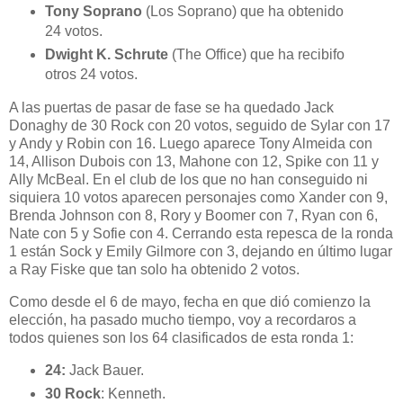
Tony Soprano
(Los Soprano) que ha obtenido
24 votos.
Dwight K. Schrute
(The Office) que ha recibifo
otros 24 votos.
A las puertas de pasar de fase se ha quedado Jack
Donaghy de 30 Rock con 20 votos, seguido de Sylar con 17
y Andy y Robin con 16. Luego aparece Tony Almeida con
14, Allison Dubois con 13, Mahone con 12, Spike con 11 y
Ally McBeal. En el club de los que no han conseguido ni
siquiera 10 votos aparecen personajes como Xander con 9,
Brenda Johnson con 8, Rory y Boomer con 7, Ryan con 6,
Nate con 5 y Sofie con 4. Cerrando esta repesca de la ronda
1 están Sock y Emily Gilmore con 3, dejando en último lugar
a Ray Fiske que tan solo ha obtenido 2 votos.
Como desde el 6 de mayo, fecha en que dió comienzo la
elección, ha pasado mucho tiempo, voy a recordaros a
todos quienes son los 64 clasificados de esta ronda 1:
24:
Jack Bauer.
30 Rock
: Kenneth.