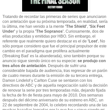
Tratando de recordar las primeras de series que anunciaron
con antelación que su próxima temporada, en realidad, sería
la última, me han venido a la mente
'The Shield'
,
'Six Feet
Under'
y la propia
'The Sopranos'
. Curiosamente, dos de
ellas producidas y emitidas por HBO. Sin embargo, el
referente que realmente quiero destacar es el de
'Lost'.
No
sólo porque considero que fue el principal propulsor de este
cambio en el paradigma que prolifera actualmente
('Breaking Bad' es la abanderada), sino también porque su
anuncio sigue siendo único en su especie:
se produjo con
tres años de antelación
. Después de sufrir una
considerable bajada de audiencia, tras regresar de un parón
de cuatro meses durante la emisión de su tercera entrega,
Damon Lindelof y Carlton Cuse se sentaron con los
directivos de ABC y de aquella negociación salió la decisión
de renovar la serie por tres temporadas más, dejando fijada
la fecha de fin de fiesta para mayo de 2010. Dos semanas
después del décimo aniversario de su estreno en ABC, un
22 de septiembre de 2004, lo celebro recordando una de las
muchas hazañas logradas por la que fue y sigue siendo mi