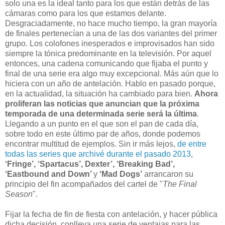
solo una es la ideal tanto para los que están detrás de las
cámaras como para los que estamos delante.
Desgraciadamente, no hace mucho tiempo, la gran mayoría
de finales pertenecían a una de las dos variantes del primer
grupo. Los colofones inesperados e improvisados han sido
siempre la tónica predominante en la televisión. Por aquel
entonces, una cadena comunicando que fijaba el punto y
final de una serie era algo muy excepcional. Más aún que lo
hiciera con un año de antelación. Hablo en pasado porque,
en la actualidad, la situación ha cambiado para bien.
Ahora
proliferan las
noticias que anuncian que la próxima
temporada de una determinada serie será la última
.
Llegando a un punto en el que son el pan de cada día,
sobre todo en este último par de años, donde podemos
encontrar multitud de ejemplos. Sin ir más lejos,
de entre
todas las series que archivé durante el pasado 2013
,
‘Fringe’, ‘Spartacus’, Dexter’, ‘Breaking Bad’,
‘Eastbound and Down’
y
‘Mad Dogs’
arrancaron su
principio del fin acompañados del cartel de "
The Final
Season
".
Fijar la fecha de fin de fiesta con antelación, y hacer pública
dicha decisión, conlleva una serie de ventajas para las