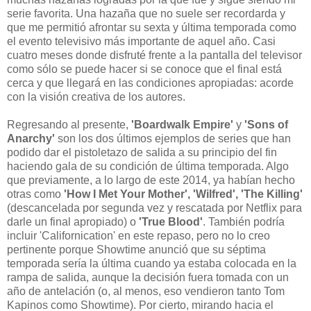
serie favorita. Una hazaña que no suele ser recordarda y
que me permitió afrontar su sexta y última temporada como
el evento televisivo más importante de aquel año. Casi
cuatro meses donde disfruté frente a la pantalla del televisor
como sólo se puede hacer si se conoce que el final está
cerca y que llegará en las condiciones apropiadas: acorde
con la visión creativa de los autores.
Regresando al presente,
'Boardwalk Empire'
y
'Sons of
Anarchy'
son los dos últimos ejemplos de series que han
podido dar el pistoletazo de salida a su principio del fin
haciendo gala de su condición de última temporada. Algo
que previamente, a lo largo de este 2014, ya habían hecho
otras como
'How I Met Your Mother', 'Wilfred', 'The Killing'
(descancelada por segunda vez y rescatada por Netflix para
darle un final apropiado) o
'True Blood'
. También podría
incluir 'Californication' en este repaso, pero no lo creo
pertinente porque Showtime anunció que su séptima
temporada sería la última cuando ya estaba colocada en la
rampa de salida, aunque la decisión fuera tomada con un
año de antelación (o, al menos, eso vendieron tanto Tom
Kapinos como Showtime). Por cierto, mirando hacia el