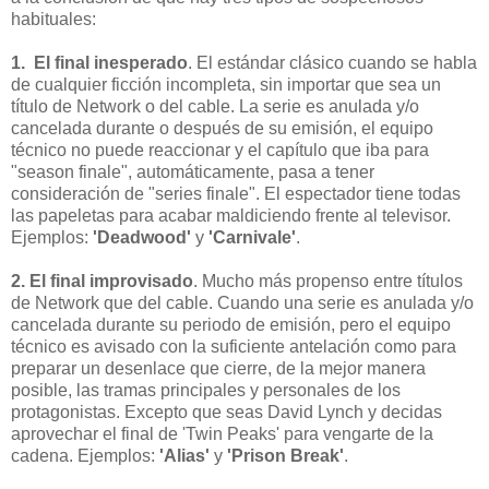
habituales:
1. El final inesperado
. El estándar clásico cuando se habla
de cualquier ficción incompleta, sin importar que sea un
título de Network o del cable.
La serie es anulada y/o
cancelada durante o después de su emisión, el equipo
técnico no puede reaccionar y el capítulo que iba para
"season finale", automáticamente, pasa a tener
consideración de "series finale". El espectador tiene todas
las papeletas para acabar maldiciendo frente al televisor.
Ejemplos:
'Deadwood'
y
'Carnivale'
.
2. El final improvisado
. Mucho más propenso entre títulos
de Network que del cable. Cuando una serie es anulada y/o
cancelada durante su periodo de emisión, pero el equipo
técnico es avisado con la suficiente antelación como para
preparar un desenlace que cierre, de la mejor manera
posible, las tramas principales y personales de los
protagonistas. Excepto que seas David Lynch y decidas
aprovechar el final de 'Twin Peaks' para vengarte de la
cadena. Ejemplos:
'Alias'
y
'Prison Break'
.