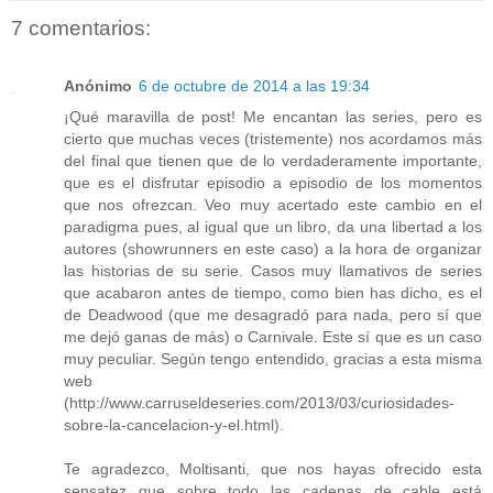
7 comentarios:
Anónimo
6 de octubre de 2014 a las 19:34
¡Qué maravilla de post! Me encantan las series, pero es
cierto que muchas veces (tristemente) nos acordamos más
del final que tienen que de lo verdaderamente importante,
que es el disfrutar episodio a episodio de los momentos
que nos ofrezcan. Veo muy acertado este cambio en el
paradigma pues, al igual que un libro, da una libertad a los
autores (showrunners en este caso) a la hora de organizar
las historias de su serie. Casos muy llamativos de series
que acabaron antes de tiempo, como bien has dicho, es el
de Deadwood (que me desagradó para nada, pero sí que
me dejó ganas de más) o Carnivale. Este sí que es un caso
muy peculiar. Según tengo entendido, gracias a esta misma
web
(http://www.carruseldeseries.com/2013/03/curiosidades-
sobre-la-cancelacion-y-el.html).
Te agradezco, Moltisanti, que nos hayas ofrecido esta
sensatez que sobre todo las cadenas de cable está