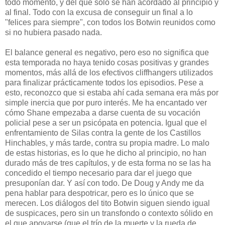
todo momento, y del que sólo se han acordado al principio y
al final. Todo con la excusa de conseguir un final a lo
"felices para siempre", con todos los Botwin reunidos como
si no hubiera pasado nada.
El balance general es negativo, pero eso no significa que
esta temporada no haya tenido cosas positivas y grandes
momentos, más allá de los efectivos cliffhangers utilizados
para finalizar prácticamente todos los episodios. Pese a
esto, reconozco que si estaba ahí cada semana era más por
simple inercia que por puro interés. Me ha encantado ver
cómo Shane empezaba a darse cuenta de su vocación
policial pese a ser un psicópata en potencia. Igual que el
enfrentamiento de Silas contra la gente de los Castillos
Hinchables, y más tarde, contra su propia madre. Lo malo
de estas historias, es lo que he dicho al principio, no han
durado más de tres capítulos, y de esta forma no se las ha
concedido el tiempo necesario para dar el juego que
presuponían dar. Y así con todo. De Doug y Andy me da
pena hablar para despotricar, pero es lo único que se
merecen. Los diálogos del tito Botwin siguen siendo igual
de suspicaces, pero sin un transfondo o contexto sólido en
el que apoyarse (que el trío de la muerte y la rueda de