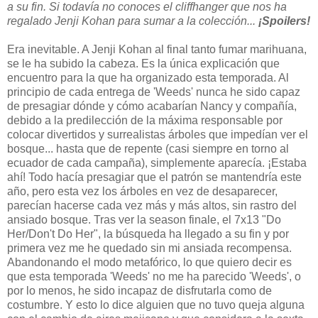
a su fin. Si todavía no conoces el cliffhanger que nos ha
regalado Jenji Kohan para sumar a la colección...
¡Spoilers!
Era inevitable. A Jenji Kohan al final tanto fumar marihuana,
se le ha subido la cabeza. Es la única explicación que
encuentro para la que ha organizado esta temporada. Al
principio de cada entrega de 'Weeds' nunca he sido capaz
de presagiar dónde y cómo acabarían Nancy y compañía,
debido a la predilección de la máxima responsable por
colocar divertidos y surrealistas árboles que impedían ver el
bosque... hasta que de repente (casi siempre en torno al
ecuador de cada campaña), simplemente aparecía. ¡Estaba
ahí! Todo hacía presagiar que el patrón se mantendría este
año, pero esta vez los árboles en vez de desaparecer,
parecían hacerse cada vez más y más altos, sin rastro del
ansiado bosque. Tras ver la season finale, el 7x13 "Do
Her/Don't Do Her", la búsqueda ha llegado a su fin y por
primera vez me he quedado sin mi ansiada recompensa.
Abandonando el modo metafórico, lo que quiero decir es
que esta temporada 'Weeds' no me ha parecido 'Weeds', o
por lo menos, he sido incapaz de disfrutarla como de
costumbre. Y esto lo dice alguien que no tuvo queja alguna