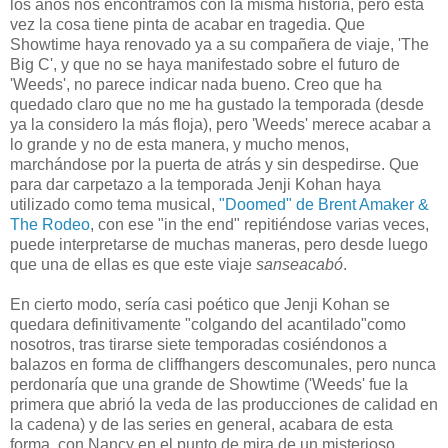
los años nos encontramos con la misma historia, pero esta
vez la cosa tiene pinta de acabar en tragedia. Que
Showtime haya renovado ya a su compañera de viaje, 'The
Big C', y que no se haya manifestado sobre el futuro de
'Weeds', no parece indicar nada bueno. Creo que ha
quedado claro que no me ha gustado la temporada (desde
ya la considero la más floja), pero 'Weeds' merece acabar a
lo grande y no de esta manera, y mucho menos,
marchándose por la puerta de atrás y sin despedirse. Que
para dar carpetazo a la temporada Jenji Kohan haya
utilizado como tema musical,
"Doomed" de Brent Amaker &
The Rodeo
, con ese "in the end" repitiéndose varias veces,
puede interpretarse de muchas maneras, pero desde luego
que una de ellas es que este viaje
sanseacabó
.
En cierto modo, sería casi poético que Jenji Kohan se
quedara definitivamente "colgando del acantilado"como
nosotros, tras tirarse siete temporadas cosiéndonos a
balazos en forma de cliffhangers descomunales, pero nunca
perdonaría que una grande de Showtime ('Weeds' fue la
primera que abrió la veda de las producciones de calidad en
la cadena) y de las series en general, acabara de esta
forma, con Nancy en el punto de mira de un misterioso