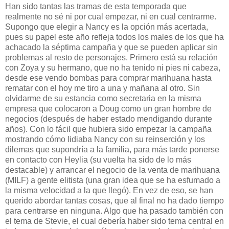
Han sido tantas las tramas de esta temporada que
realmente no sé ni por cual empezar, ni en cual centrarme.
Supongo que elegir a Nancy es la opción más acertada,
pues su papel este año refleja todos los males de los que ha
achacado la séptima campaña y que se pueden aplicar sin
problemas al resto de personajes. Primero está su relación
con Zoya y su hermano, que no ha tenido ni pies ni cabeza,
desde ese vendo bombas para comprar marihuana hasta
rematar con el hoy me tiro a una y mañana al otro. Sin
olvidarme de su estancia como secretaria en la misma
empresa que colocaron a Doug como un gran hombre de
negocios (después de haber estado mendigando durante
años). Con lo fácil que hubiera sido empezar la campaña
mostrando cómo lidiaba Nancy con su reinserción y los
dilemas que supondría a la familia, para más tarde ponerse
en contacto con Heylia (su vuelta ha sido de lo más
destacable) y arrancar el negocio de la venta de marihuana
(MILF) a gente elitista (una gran idea que se ha esfumado a
la misma velocidad a la que llegó). En vez de eso, se han
querido abordar tantas cosas, que al final no ha dado tiempo
para centrarse en ninguna. Algo que ha pasado también con
el tema de Stevie, el cual debería haber sido tema central en