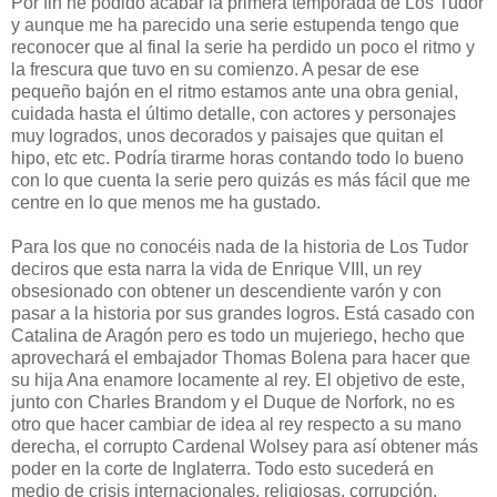
Por fin he podido acabar la primera temporada de Los Tudor
y aunque me ha parecido una serie estupenda tengo que
reconocer que al final la serie ha perdido un poco el ritmo y
la frescura que tuvo en su comienzo. A pesar de ese
pequeño bajón en el ritmo estamos ante una obra genial,
cuidada hasta el último detalle, con actores y personajes
muy logrados, unos decorados y paisajes que quitan el
hipo, etc etc. Podría tirarme horas contando todo lo bueno
con lo que cuenta la serie pero quizás es más fácil que me
centre en lo que menos me ha gustado.
Para los que no conocéis nada de la historia de Los Tudor
deciros que esta narra la vida de Enrique VIII, un rey
obsesionado con obtener un descendiente varón y con
pasar a la historia por sus grandes logros. Está casado con
Catalina de Aragón pero es todo un mujeriego, hecho que
aprovechará el embajador Thomas Bolena para hacer que
su hija Ana enamore locamente al rey. El objetivo de este,
junto con Charles Brandom y el Duque de Norfork, no es
otro que hacer cambiar de idea al rey respecto a su mano
derecha, el corrupto Cardenal Wolsey para así obtener más
poder en la corte de Inglaterra. Todo esto sucederá en
medio de crisis internacionales, religiosas, corrupción,